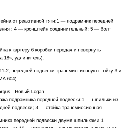
йна от реактивной тяги:
1
— подрамник передней
ения ;
4
— кронштейн соединительный;
5
— болт
на к картеру 6 коробки передач и повернуть
а 18», удлинитель).
11-2, передней подвески трансмиссионную стойку 3 и
МА 604).
ажа подрамника передней подвески:
1
— шпильки из
дней подвески;
3
— стойка трансмиссионная
амника передней подвески двумя шпильками 1