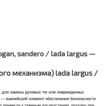
ogan, sandero / lada largus —
го механизма) lada largus /
 для замены рулевых тяг или поврежденных
м — важнейший элемент обеспечения безопасности
т привести к тяжелым последствиям, поэтому при