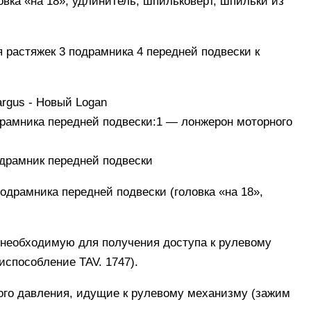
овка «на 18», удлинитель, шпильковерт, шпильки из
я растяжек 3 подрамника 4 передней подвески к
рамника передней подвески:
1
— лонжерон моторного
драмник передней подвески
одрамника передней подвески (головка «на 18»,
 необходимую для получения доступа к рулевому
испособление TAV. 1747).
ого давления, идущие к рулевому механизму (зажим