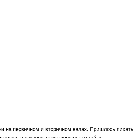
айки на первичном и вторичном валах. Пришлось пихать
 ключ, я наконец таки сдернул эти гайки.