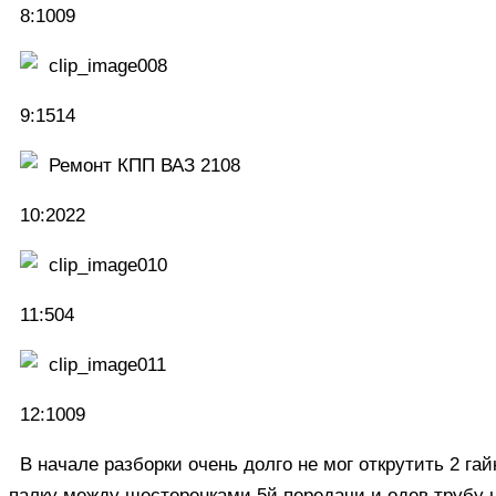
8:1009
9:1514
10:2022
11:504
12:1009
В начале разборки очень долго не мог открутить 2 г
палку между шестеренками 5й передачи и одев трубу на