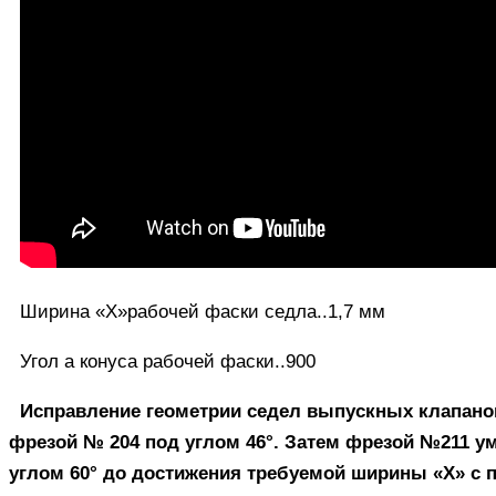
Ширина «X»рабочей фаски седла..1,7 мм
Угол а конуса рабочей фаски..900
Исправление геометрии седел выпускных клапанов
фрезой № 204 под углом 46°. Затем фрезой №211 у
углом 60° до достижения требуемой ширины «X» с