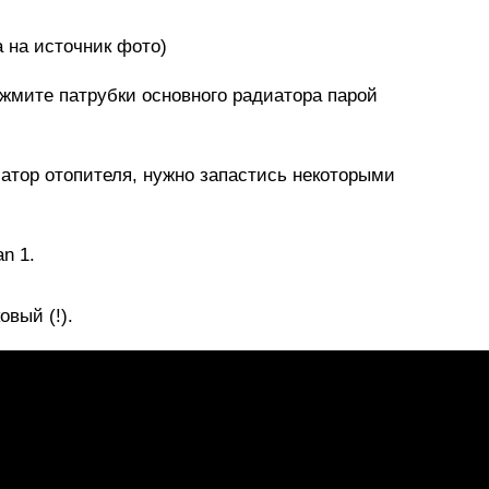
а
на источник фото)
ежмите патрубки основного радиатора парой
иатор отопителя, нужно запастись некоторыми
n 1.
вый (!).