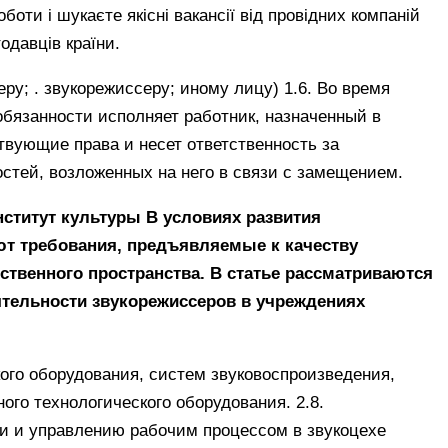
оти і шукаєте якісні вакансії від провідних компаній
одавців країни.
ру; . звукорежиссеру; иному лицу) 1.6. Во время
 обязанности исполняет работник, назначенный в
твующие права и несет ответственность за
тей, возложенных на него в связи с замещением.
нститут культуры В условиях развития
ют требования, предъявляемые к качеству
твенного пространства. В статье рассматриваются
тельности звукорежиссеров в учреждениях
ого оборудования, систем звуковоспроизведения,
ого технологического оборудования. 2.8.
и и управлению рабочим процессом в звукоцехе