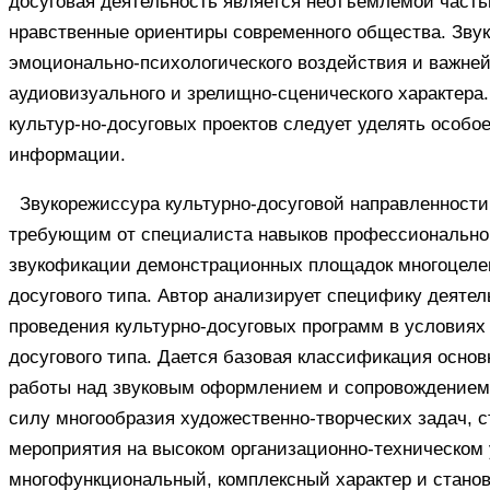
досуговая деятельность является неотъемлемой часть
нравственные ориентиры современного общества. Зву
эмоционально-психологического воздействия и важн
аудиовизуального и зрелищно-сценического характер
культур-но-досуговых проектов следует уделять особо
информации.
Звукорежиссура культурно-досуговой направленност
требующим от специалиста навыков профессиональной
звукофикации демонстрационных площадок многоцелево
досугового типа. Автор анализирует специфику деятел
проведения культурно-досуговых программ в условиях 
досугового типа. Дается базовая классификация осно
работы над звуковым оформлением и сопровождением к
силу многообразия художественно-творческих задач, с
мероприятия на высоком организационно-техническом 
многофункциональный, комплексный характер и стано