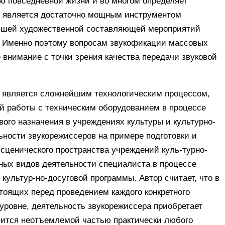
ю повседневной жизни и во многом определяет
к является достаточно мощным инструментом
ейшей художественной составляющей мероприятий
а. Именно поэтому вопросам звукофикации массовых
е внимание с точки зрения качества передачи звуковой
и является сложнейшим технологическим процессом,
 работы с техническим оборудованием в процессе
го назначения в учреждениях культуры и культурно-
ьности звукорежиссеров на примере подготовки и
сценического пространства учреждений куль-турно-
вных видов деятельности специалиста в процессе
ультур-но-досуговой программы. Автор считает, что в
тоящих перед проведением каждого конкретного
уровне, деятельность звукорежиссера приобретает
вится неотъемлемой частью практически любого