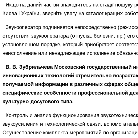
Якщо на даний час ви знаходитесь на стадії пошуку роб
Києва і України, зверніть увагу на каталог кращих робот
Звукооператор подчиняется непосредственно (режиссе
отсутствия звукооператора (отпуска, болезни, пр.) его
установленном порядке, который приобретает соответс
неисполнение или ненадлежащее исполнение обязаннос
В. В. Зубрильчева Московский государственный и
инновационных технологий стремительно возраста
получаемой информации в различных сферах общес
специфические особенности профессиональной дея
культурно-досугового типа.
Контроль и анализ функционирования звукотехническ
звукоусиления и технологической связи, вспомогательн
Осуществление комплекса мероприятий по организаци