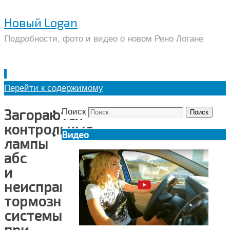
Новый Logan
Подробности, фото и видео о новом Рено Логане
Перейти к содержимому
Загораются
Поиск
Поиск
контрольные
Видео
лампы
абс
и
неисправность
тормозной
системы
при