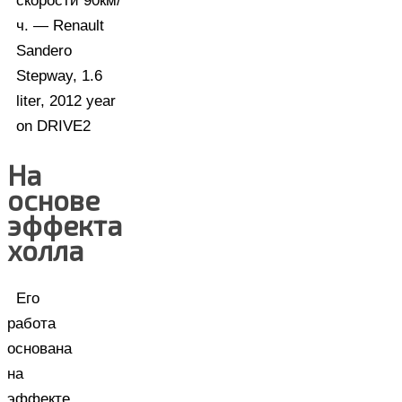
На
основе
эффекта
холла
Его
работа
основана
на
эффекте