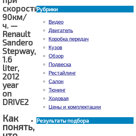
скорости
Рубрики
90км/
Видео
ч. —
Двигатель
Renault
Коробка передач
Sandero
Кузов
Stepway,
Обзор
1.6
Подвеска
liter,
Рестайлинг
2012
Салон
year
Тюнинг
on
Ходовая
DRIVE2
Цены и комплектации
Как
Результаты подбора
понять,
что