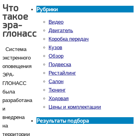
Что
Рубрики
такое
эра-
Видео
глонасс
Двигатель
Коробка передач
Кузов
Система
Обзор
экстренного
Подвеска
оповещения
Рестайлинг
ЭРА-
Салон
ГЛОНАСС
Тюнинг
была
Ходовая
разработана
Цены и комплектации
и
внедрена
Результаты подбора
на
территории