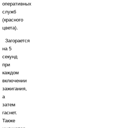
оперативных
служб
(красного
цвета).
Загорается
на 5
секунд
при
каждом
включении
зажигания,
а
затем
гаснет.
Также