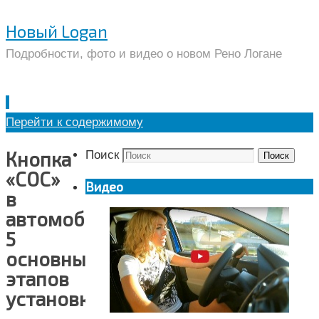
Новый Logan
Подробности, фото и видео о новом Рено Логане
Перейти к содержимому
Кнопка
Поиск
Поиск
«СОС»
Видео
в
автомобиле:
5
основных
этапов
установки