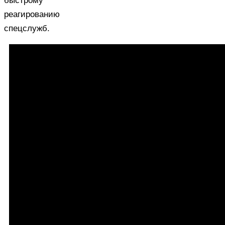
быстрому
реагированию
спецслужб.