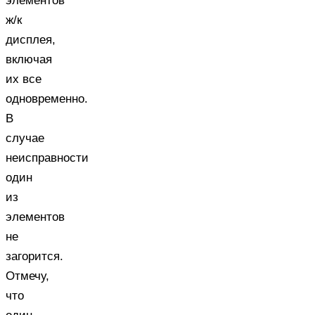
элементов
ж/к
дисплея,
включая
их все
одновременно.
В
случае
неисправности
один
из
элементов
не
загорится.
Отмечу,
что