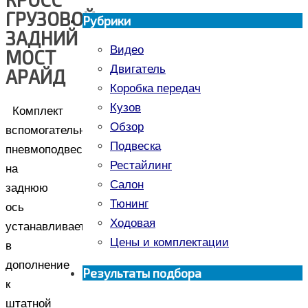
ГРУЗОВОЙ
Рубрики
ЗАДНИЙ
Видео
МОСТ
Двигатель
АРАЙД
Коробка передач
Кузов
Комплект
Обзор
вспомогательной
Подвеска
пневмоподвески
Рестайлинг
на
Салон
заднюю
Тюнинг
ось
Ходовая
устанавливается
Цены и комплектации
в
дополнение
Результаты подбора
к
штатной