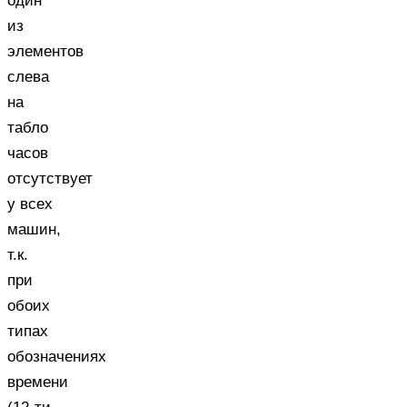
один
из
элементов
слева
на
табло
часов
отсутствует
у всех
машин,
т.к.
при
обоих
типах
обозначениях
времени