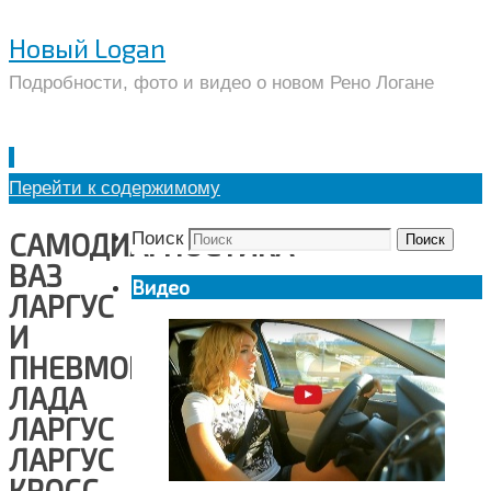
Новый Logan
Подробности, фото и видео о новом Рено Логане
Перейти к содержимому
САМОДИАГНОСТИКА
Поиск
Поиск
ВАЗ
Видео
ЛАРГУС
И
ПНЕВМОПОДВЕСКИ
ЛАДА
ЛАРГУС
ЛАРГУС
КРОСС