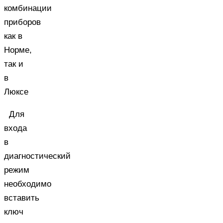
комбинации
приборов
как в
Норме,
так и
в
Люксе
Для
входа
в
диагностический
режим
необходимо
вставить
ключ