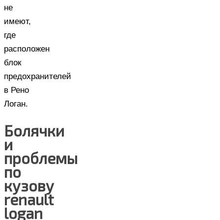
не
имеют,
где
расположен
блок
предохранителей
в Рено
Логан.
Болячки
и
проблемы
по
кузову
renault
logan