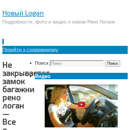
Новый Logan
Подробности, фото и видео о новом Рено Логане
Перейти к содержимому
Не
Поиск
Поиск
закрывается
Видео
замок
багажника
рено
логан
—
Все
о