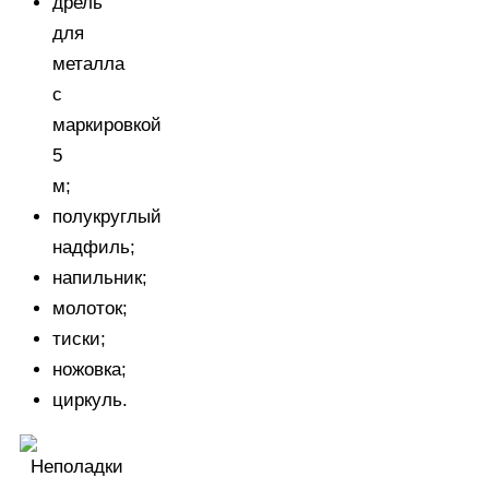
дрель
для
металла
с
маркировкой
5
м;
полукруглый
надфиль;
напильник;
молоток;
тиски;
ножовка;
циркуль.