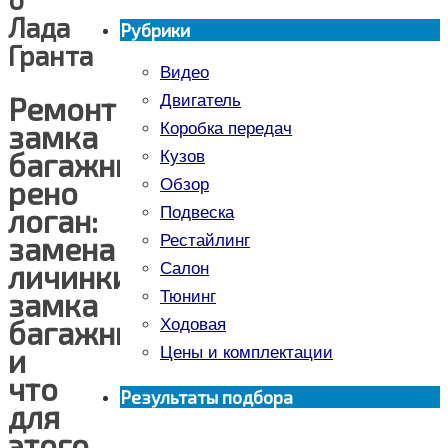
Лада
Рубрики
Гранта
Видео
Ремонт
Двигатель
замка
Коробка передач
багажника
Кузов
рено
Обзор
логан:
Подвеска
замена
Рестайлинг
личинки
Салон
замка
Тюнинг
багажника
Ходовая
и
Цены и комплектации
что
Результаты подбора
для
этого