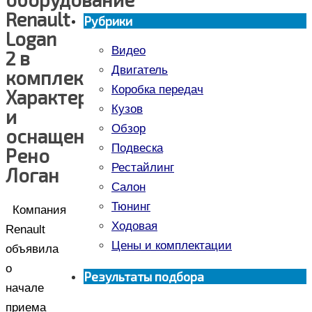
Renault
Рубрики
Logan
Видео
2 в
Двигатель
комплекте.
Коробка передач
Характеристики
Кузов
и
Обзор
оснащение
Подвеска
Рено
Рестайлинг
Логан
Салон
Тюнинг
Компания
Ходовая
Renault
Цены и комплектации
объявила
о
Результаты подбора
начале
приема