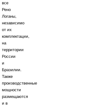
все
Рено
Логаны,
независимо
от их
комплектации,
на
территории
России
и
Бразилии.
Также
производственные
мощности
размещаются
и в