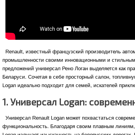
Renault, известный французский производитель авт
промышленности своими инновационными и стильными
предложений универсал Рено Логан выделяется как п
Беларуси. Сочетая в себе просторный салон, топливн
Logan идеально подходит для семей, искателей приклю
1. Универсал Logan: совреме
Универсал Renault Logan может похвастаться совреме
функциональность. Благодаря своим плавным линиям,
Logan излучает изысканность на белорусских дорогах.