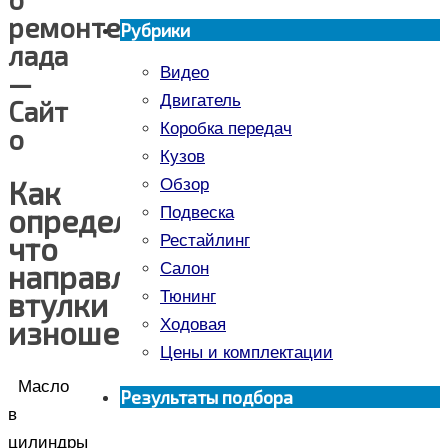
ремонте
Рубрики
лада
Видео
—
Двигатель
Сайт
Коробка передач
о
Кузов
Как
Обзор
определить,
Подвеска
что
Рестайлинг
направляющие
Салон
втулки
Тюнинг
изношены
Ходовая
Цены и комплектации
Масло
Результаты подбора
в
цилиндры