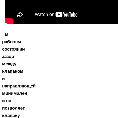
В
рабочем
состоянии
зазор
между
клапаном
и
направляющей
минимален
и не
позволяет
клапану