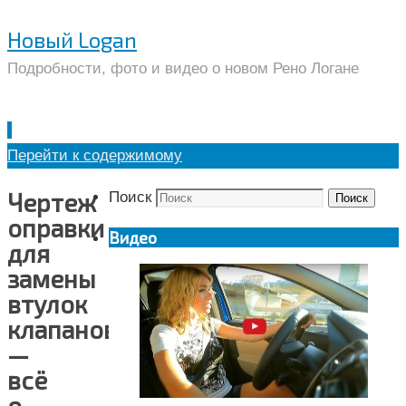
Новый Logan
Подробности, фото и видео о новом Рено Логане
Перейти к содержимому
Чертеж
Поиск
Поиск
оправки
Видео
для
замены
втулок
клапанов
—
всё
о