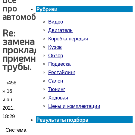
про
Рубрики
автомобили
Видео
Re:
Двигатель
замена
Коробка передач
прокладки
Кузов
приемной
Обзор
трубы.
Подвеска
Рестайлинг
Салон
n456
Тюнинг
» 16
Ходовая
июн
Цены и комплектации
2021,
18:29
Результаты подбора
Система