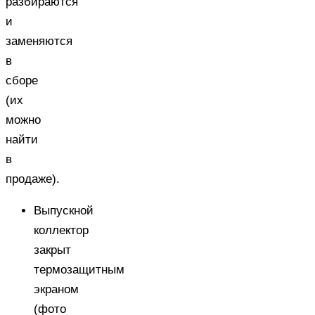
разбираются
и
заменяются
в
сборе
(их
можно
найти
в
продаже).
Выпускной
коллектор
закрыт
термозащитным
экраном
(фото