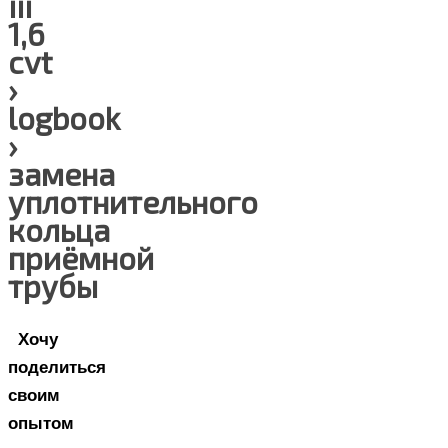
iii
1,6
cvt
›
logbook
›
замена
уплотнительного
кольца
приёмной
трубы
Хочу
поделиться
своим
опытом