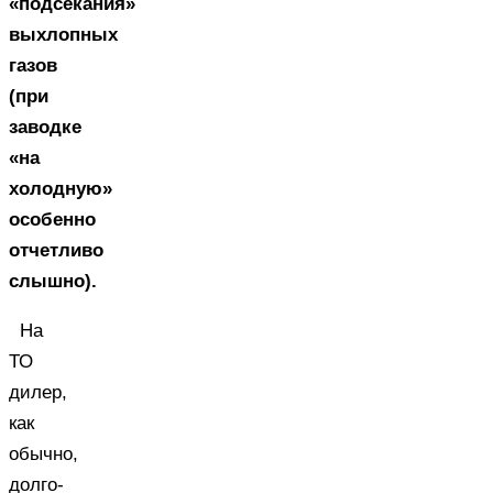
«подсекания»
выхлопных
газов
(при
заводке
«на
холодную»
особенно
отчетливо
слышно).
На
ТО
дилер,
как
обычно,
долго-