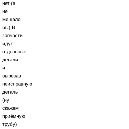
нет (а
не
мешало
бы) В
запчасти
идут
отдельные
детали
и
вырезав
неисправную
деталь
(ну
скажем
приёмную
трубу)