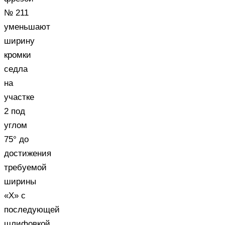
№ 211
уменьшают
ширину
кромки
седла
на
участке
2 под
углом
75° до
достижения
требуемой
ширины
«X» с
последующей
шлифовкой.