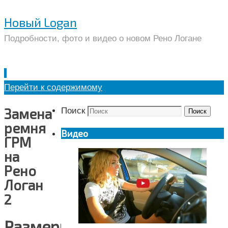
Новый Logan
Подробности, фото и видео о новом Рено Логане
Перейти к содержимому
Замена
Поиск
Поиск
ремня
Видео
ГРМ
на
Рено
Логан
2
Размеры