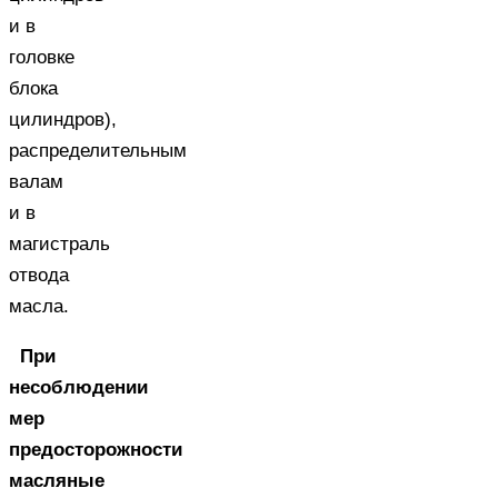
и в
головке
блока
цилиндров),
распределительным
валам
и в
магистраль
отвода
масла.
При
несоблюдении
мер
предосторожности
масляные