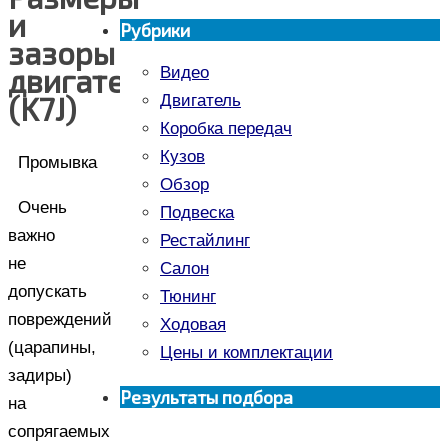
и
Рубрики
зазоры
двигателя
Видео
(K7J)
Двигатель
Коробка передач
Кузов
Промывка
Обзор
Очень
Подвеска
важно
Рестайлинг
не
Салон
допускать
Тюнинг
повреждений
Ходовая
(царапины,
Цены и комплектации
задиры)
Результаты подбора
на
сопрягаемых