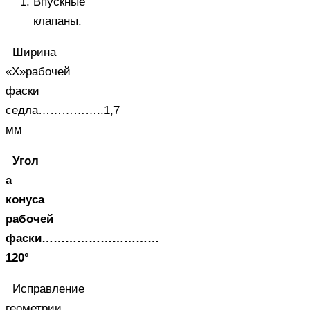
Впускные
клапаны.
Ширина
«X»рабочей
фаски
седла……………..1,7
мм
Угол
а
конуса
рабочей
фаски…………………………
120°
Исправление
геометрии