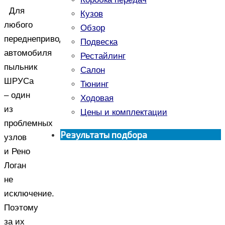
Для
Кузов
любого
Обзор
переднеприводного
Подвеска
автомобиля
Рестайлинг
пыльник
Салон
ШРУСа
Тюнинг
– один
Ходовая
из
Цены и комплектации
проблемных
Результаты подбора
узлов
и Рено
Логан
не
исключение.
Поэтому
за их