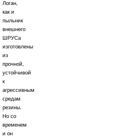
Логан,
как и
пыльник
внешнего
ШРУСа
изготовлены
из
прочной,
устойчивой
к
агрессивным
средам
резины.
Но со
временем
и он