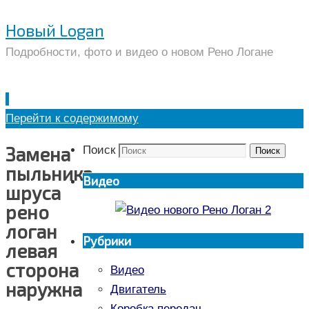
Новый Logan
Подробности, фото и видео о новом Рено Логане
Перейти к содержимому
Замена
Поиск
Поиск
пыльника
Видео
шруса
рено
логан
Рубрики
левая
сторона
Видео
наружная
Двигатель
Коробка передач