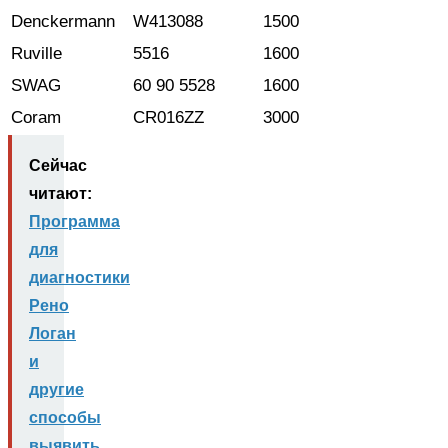
Denckermann
W413088
1500
Ruville
5516
1600
SWAG
60 90 5528
1600
Coram
CR016ZZ
3000
Сейчас
читают:
Программа
для
диагностики
Рено
Логан
и
другие
способы
выявить