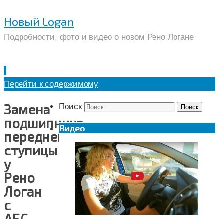
Новый Logan
Подробности, фото и видео о новом Рено Логане
Перейти к содержимому
Замена
Поиск
Поиск
подшипника
Видео
передней
ступицы
у
Рено
Логан
с
АБС