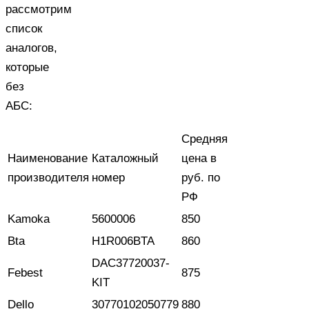
рассмотрим
список
аналогов,
которые
без
АБС:
Средняя
Наименование
Каталожный
цена в
производителя
номер
руб. по
РФ
Kamoka
5600006
850
Bta
H1R006BTA
860
DAC37720037-
Febest
875
KIT
Dello
30770102050779
880