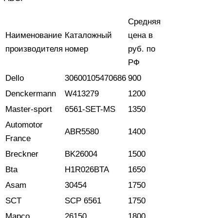
Средняя
Наименование
Каталожный
цена в
производителя
номер
руб. по
РФ
Dello
30600105470686
900
Denckermann
W413279
1200
Master-sport
6561-SET-MS
1350
Automotor
ABR5580
1400
France
Breckner
BK26004
1500
Bta
H1R026BTA
1650
Asam
30454
1750
SCT
SCP 6561
1750
Mapco
26150
1800