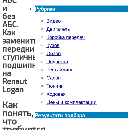
и
Рубрики
без
Видео
АБС.
Двигатель
Как
Коробка передач
заменить
Кузов
передний
Обзор
ступичный
Подвеска
подшипник
Рестайлинг
на
Салон
Renaut
Тюнинг
Logan
Ходовая
Как
Цены и комплектации
понять,
Результаты подбора
что
требуется