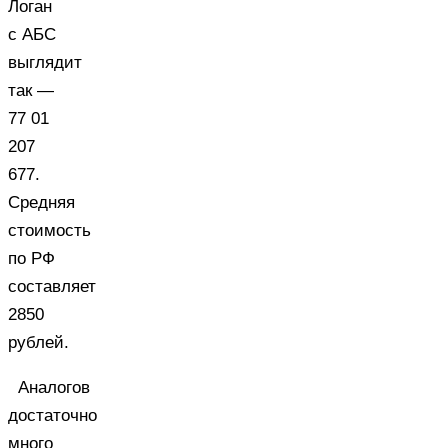
Логан
с АБС
выглядит
так —
77 01
207
677.
Средняя
стоимость
по РФ
составляет
2850
рублей.
Аналогов
достаточно
много