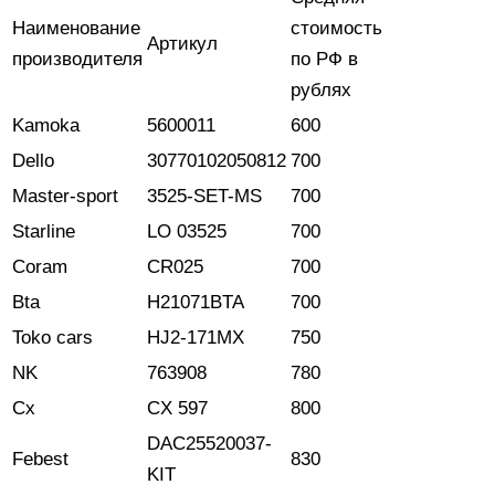
Наименование
стоимость
Артикул
производителя
по РФ в
рублях
Kamoka
5600011
600
Dello
30770102050812
700
Master-sport
3525-SET-MS
700
Starline
LO 03525
700
Coram
CR025
700
Bta
H21071BTA
700
Toko cars
HJ2-171MX
750
NK
763908
780
Cx
CX 597
800
DAC25520037-
Febest
830
KIT