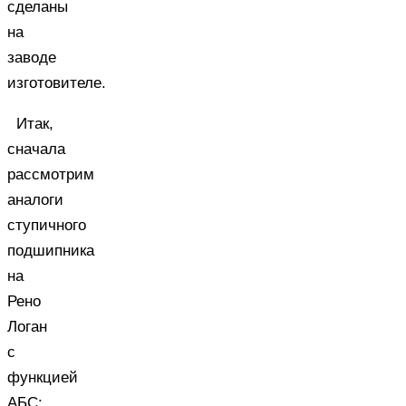
сделаны
на
заводе
изготовителе.
Итак,
сначала
рассмотрим
аналоги
ступичного
подшипника
на
Рено
Логан
с
функцией
АБС: