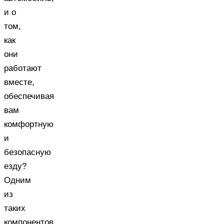
и о
том,
как
они
работают
вместе,
обеспечивая
вам
комфортную
и
безопасную
езду?
Одним
из
таких
компонентов,