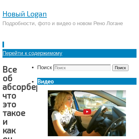
Новый Logan
Подробности, фото и видео о новом Рено Логане
Перейти к содержимому
Все
Поиск
Поиск
об
Видео
абсорбере:
что
это
такое
и
как
он