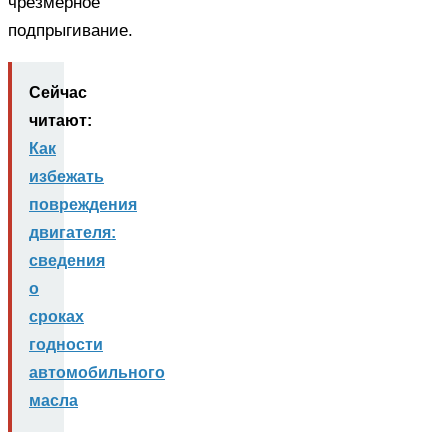
чрезмерное
подпрыгивание.
Сейчас
читают:
Как
избежать
повреждения
двигателя:
сведения
о
сроках
годности
автомобильного
масла