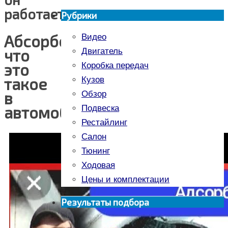
работает
Рубрики
Абсорбер:
Видео
что
Двигатель
это
Коробка передач
такое
Кузов
в
Обзор
автомобиле?
Подвеска
Рестайлинг
Салон
Тюнинг
Ходовая
Цены и комплектации
Результаты подбора