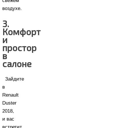
свежем
воздухе.
3.
Комфорт
и
простор
в
салоне
Зайдите
в
Renault
Duster
2018,
и вас
встретит