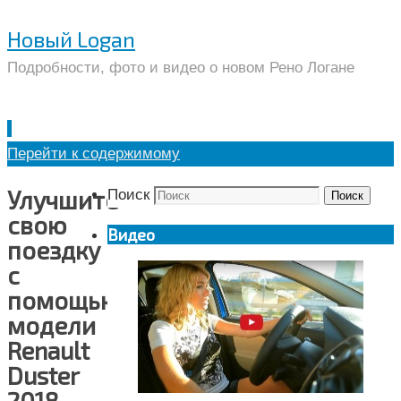
Новый Logan
Подробности, фото и видео о новом Рено Логане
Перейти к содержимому
Улучшите
Поиск
Поиск
свою
Видео
поездку
с
помощью
модели
Renault
Duster
2018