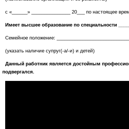
c «______» _______________ 20___ по настоящее вре
Имеет высшее образование по специальности _____
Семейное положение: ____________________________
(указать наличие супруг(-а/-и) и детей)
Данный работник является достойным профессио
подвергался.