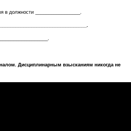
мя в должности _________________.
________________________________.
__________________.
налом. Дисциплинарным взысканиям никогда не