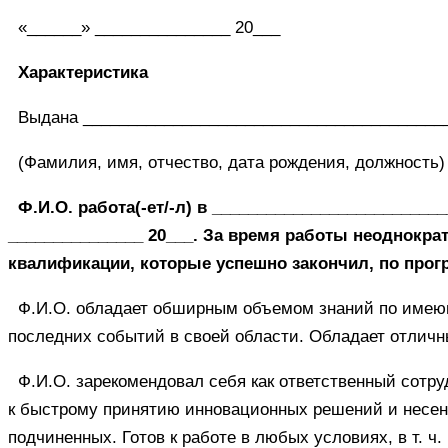
«______» _______________ 20___
Характеристика
Выдана ________________________________________
(Фамилия, имя, отчество, дата рождения, должность)
Ф.И.О. работа(-ет/-л) в _________________________
_______________ 20___. За время работы неоднокр
квалификации, которые успешно закончил, по прогр
Ф.И.О. обладает обширным объемом знаний по имеющ
последних событий в своей области. Обладает отлич
Ф.И.О. зарекомендовал себя как ответственный сотруд
к быстрому принятию инновационных решений и несени
подчиненных. Готов к работе в любых условиях, в т. ч.