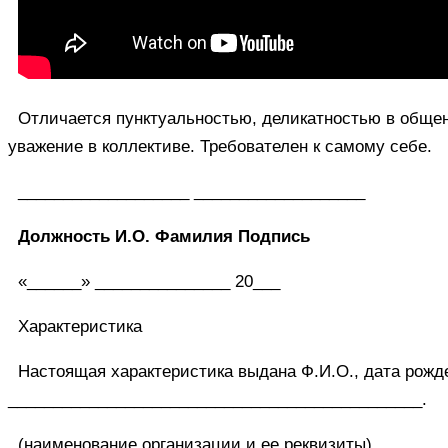
Отличается пунктуальностью, деликатностью в общен
уважение в коллективе. Требователен к самому себе.
___________________ ___________________
Должность И.О. Фамилия Подпись
«______» _______________ 20___
Характеристика
Настоящая характеристика выдана Ф.И.О., дата рожд
______________________________________________.
(наименование организации и ее реквизиты)