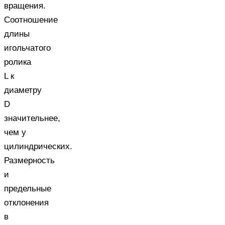
вращения.
Соотношение
длины
игольчатого
ролика
L к
диаметру
D
значительнее,
чем у
цилиндрических.
Размерность
и
предельные
отклонения
в