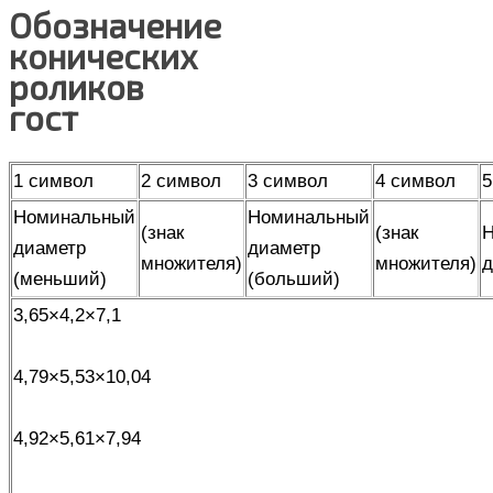
Обозначение
конических
роликов
гост
1 символ
2 символ
3 символ
4 символ
5
Номинальный
Номинальный
(знак
(знак
Н
диаметр
диаметр
множителя)
множителя)
д
(меньший)
(больший)
3,65×4,2×7,1
4,79×5,53×10,04
4,92×5,61×7,94