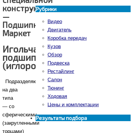
конструкции
Рубрики
—
Видео
Подшипник-
Двигатель
Маркет
Коробка передач
Игольчатые
Кузов
подшипниковые ролики
Обзор
(иглоролики)
Подвеска
Рестайлинг
Салон
Подразделяются
Тюнинг
на два
Ходовая
типа
Цены и комплектации
— со
сферическими
Результаты подбора
(закругленными
торцами)