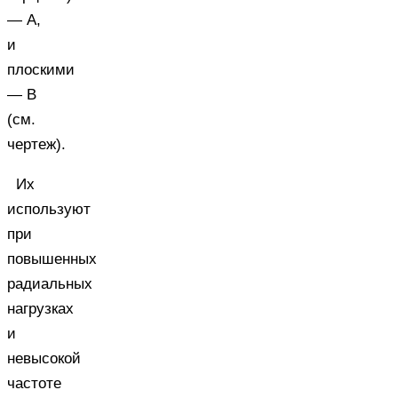
— А,
и
плоскими
— B
(см.
чертеж).
Их
используют
при
повышенных
радиальных
нагрузках
и
невысокой
частоте