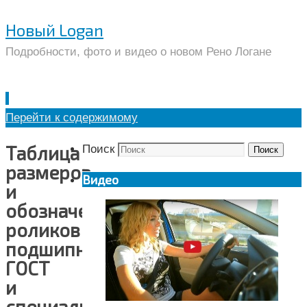
Новый Logan
Подробности, фото и видео о новом Рено Логане
Перейти к содержимому
Таблица
Поиск
Поиск
размеров
Видео
и
обозначений
роликов
подшипников
ГОСТ
и
специальной