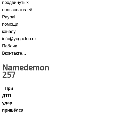
продвинутых
пользователей.
Paypal
помощи
каналу
info@yogaclub.cz
Паблик
Вконтакте…
Namedemon
257
При
ДТП
удар
пришёлся