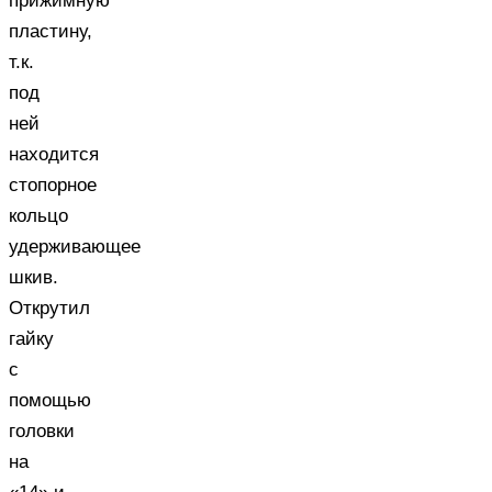
прижимную
пластину,
т.к.
под
ней
находится
стопорное
кольцо
удерживающее
шкив.
Открутил
гайку
с
помощью
головки
на