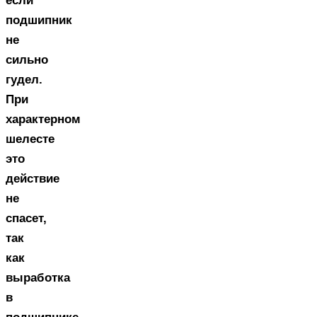
если
подшипник
не
сильно
гудел.
При
характерном
шелесте
это
действие
не
спасет,
так
как
выработка
в