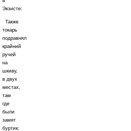
в
Экзисте:
Также
токарь
подравнял
крайний
ручей
на
шкиву,
в двух
местах,
там
где
были
замят
буртик: