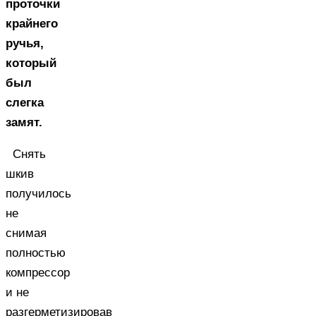
проточки
крайнего
ручья,
который
был
слегка
замят.
Снять
шкив
получилось
не
снимая
полностью
компрессор
и не
разгерметизировав