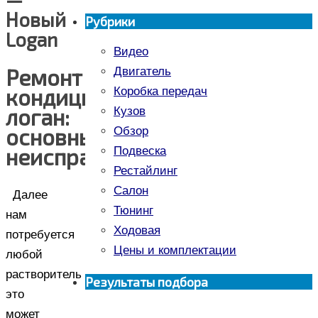
Новый
Рубрики
Logan
Видео
Ремонт
Двигатель
кондиционера
Коробка передач
логан:
Кузов
основные
Обзор
неисправности
Подвеска
Рестайлинг
Салон
Далее
Тюнинг
нам
Ходовая
потребуется
Цены и комплектации
любой
растворитель
Результаты подбора
это
может