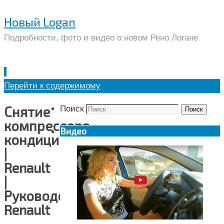
Новый Logan
Подробности, фото и видео о новом Рено Логане
Перейти к содержимому
Снятие
Поиск
Поиск
компрессора
Видео
кондиционера
|
Renault
|
Руководство
Renault
—