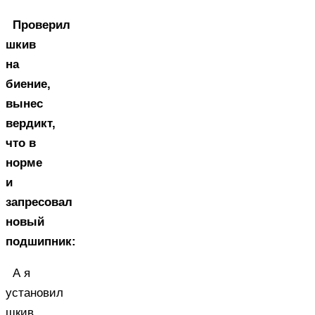
Проверил
шкив
на
биение,
вынес
вердикт,
что в
норме
и
запресовал
новый
подшипник:
А я
установил
шкив