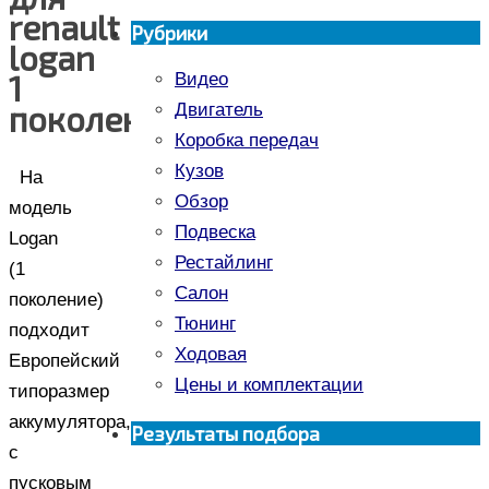
renault
Рубрики
logan
1
Видео
поколение
Двигатель
Коробка передач
Кузов
На
Обзор
модель
Подвеска
Logan
Рестайлинг
(1
Салон
поколение)
Тюнинг
подходит
Ходовая
Европейский
Цены и комплектации
типоразмер
аккумулятора,
Результаты подбора
с
пусковым