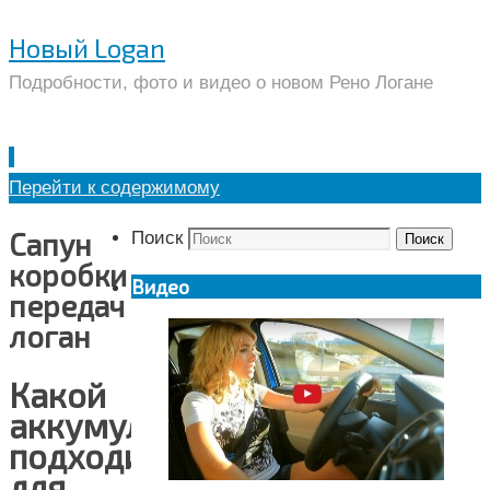
Новый Logan
Подробности, фото и видео о новом Рено Логане
Перейти к содержимому
Сапун
Поиск
Поиск
коробки
Видео
передач
логан
Какой
аккумулятор
подходит
для