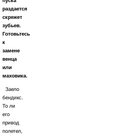
пуска
раздается
скрежет
зубьев.
Готовьтесь
к
замене
венца
или
маховика.
Заело
бендикс.
То ли
его
привод
полетел,