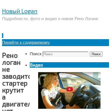
Новый Logan
Подробности, фото и видео о новом Рено Логане
Перейти к содержимому
Рено
Поиск
Поиск
логан
Видео
не
заводится
стартер
крутит
а
двигатель
нет