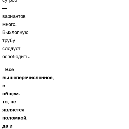
сугроб
—
вариантов
много.
Выхлопную
трубу
следует
освободить.
Все
вышеперечисленное,
в
общем-
то, не
является
поломкой,
да и