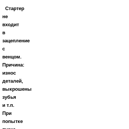
Стартер
не
входит
в
зацепление
с
венцом.
Причина:
износ
деталей,
выкрошены
зубья
и т.п.
При
попытке