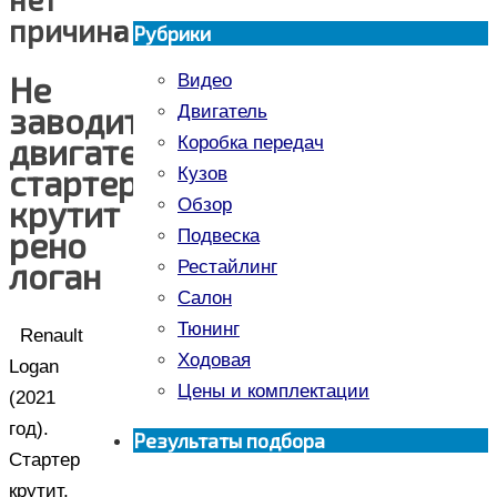
причина
Рубрики
Не
Видео
заводиться
Двигатель
двигатель
Коробка передач
стартер
Кузов
крутит
Обзор
рено
Подвеска
логан
Рестайлинг
Салон
Тюнинг
Renault
Ходовая
Logan
Цены и комплектации
(2021
год).
Результаты подбора
Стартер
крутит,