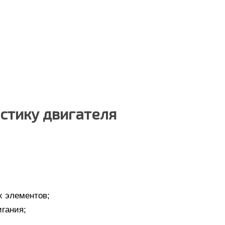
остику двигателя
х элементов;
гания;