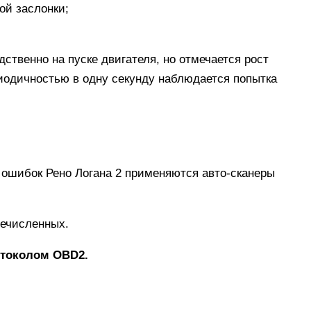
ой заслонки
;
ственно на пуске двигателя, но отмечается рост
риодичностью в одну секунду наблюдается попытка
я ошибок Рено Логана 2 применяются авто-сканеры
речисленных.
отоколом OBD2.