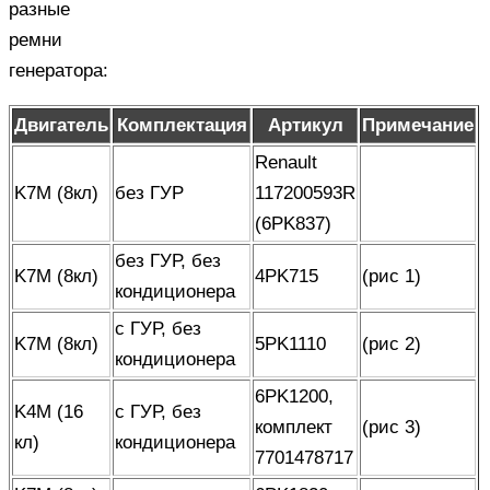
разные
ремни
генератора:
Двигатель
Комплектация
Артикул
Примечание
Renault
K7M (8кл)
без ГУР
117200593R
(6PK837)
без ГУР, без
K7M (8кл)
4PK715
(рис 1)
кондиционера
с ГУР, без
K7M (8кл)
5PK1110
(рис 2)
кондиционера
6PK1200,
K4M (16
с ГУР, без
комплект
(рис 3)
кл)
кондиционера
7701478717