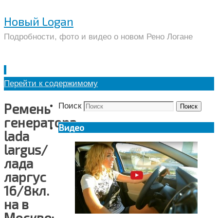
Новый Logan
Подробности, фото и видео о новом Рено Логане
Перейти к содержимому
Ремень
Поиск
Поиск
генератора
Видео
lada
largus/
лада
ларгус
16/8кл.
на в
Москве: