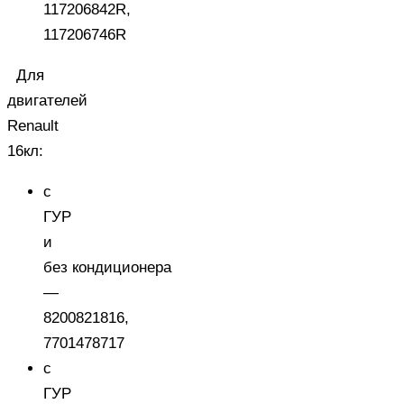
117206842R,
117206746R
Для
двигателей
Renault
16кл
:
с
ГУР
и
без кондиционера
—
8200821816,
7701478717
с
ГУР