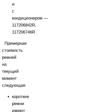
и
с
кондиционером —
117206842R,
117206746R
Примерная
стоимость
ремней
на
текущий
момент
следующая:
короткие
ремни
имеют