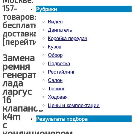
157-
Рубрики
товаров:
Видео
бесплатная
Двигатель
доставка
Коробка передач
[перейти]
Кузов
Замена
Обзор
ремня
Подвеска
генератора
Рестайлинг
лада
Салон
ларгус
Тюнинг
16
Ходовая
клапанов
Цены и комплектации
k4m
Результаты подбора
с
кондиционером