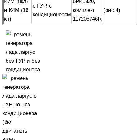
K7M (8кл)
6PK1820,
с ГУР, с
и K4M (16
комплект
(рис 4)
кондиционером
кл)
117206746R