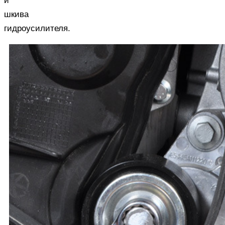
и
шкива
гидроусилителя.