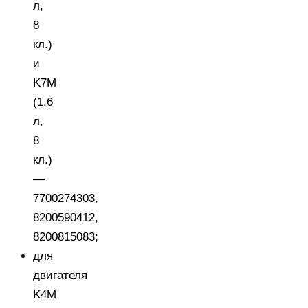
л,
8
кл.)
и
K7M
(1,6
л,
8
кл.)
—
7700274303,
8200590412,
8200815083;
для
двигателя
K4M