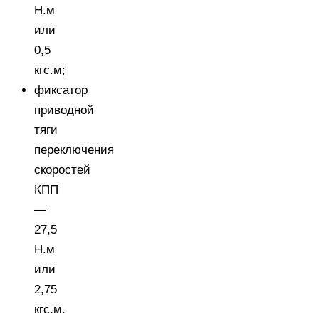
Н.м
или
0,5
кгс.м;
фиксатор
приводной
тяги
переключения
скоростей
КПП
—
27,5
Н.м
или
2,75
кгс.м.