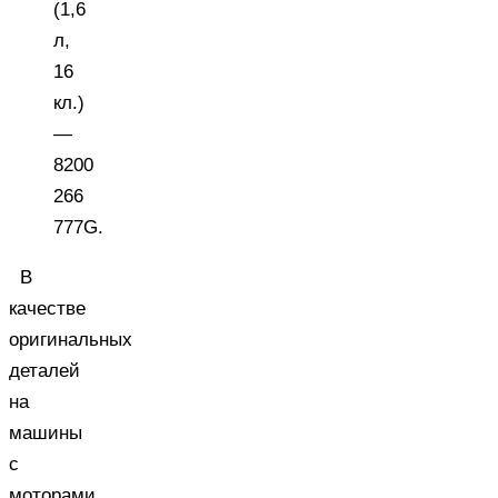
(1,6
л,
16
кл.)
—
8200
266
777G.
В
качестве
оригинальных
деталей
на
машины
с
моторами