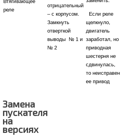
заменить.
Втягивающее
отрицательный
реле
– с корпусом.
Если реле
Замкнуть
щелкнуло,
отверткой
двигатель
выводы № 1 и
заработал, но
№ 2
приводная
шестерня не
сдвинулась,
то неисправен
ее привод
Замена
пускателя
на
версиях