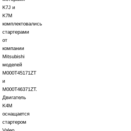
K7J и
K7M
комплектовались
стартерами
от
компании
Mitsubishi
моделей
M000T45171ZT
и
M000T46371ZT.
Двигатель
K4M
оснащается
стартером
Valeo