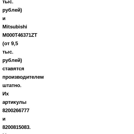
тыс.
рублей)
и
Mitsubishi
M000T46371ZT
(от 9,5
тыс.
рублей)
ставятся
производителем
штатно.
Их
артикулы
8200266777
и
8200815083.