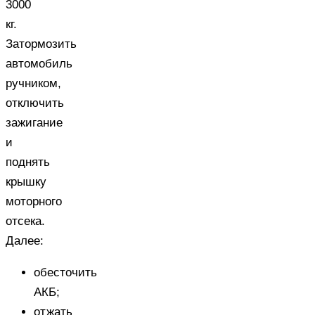
3000
кг.
Затормозить
автомобиль
ручником,
отключить
зажигание
и
поднять
крышку
моторного
отсека.
Далее:
обесточить
АКБ;
отжать