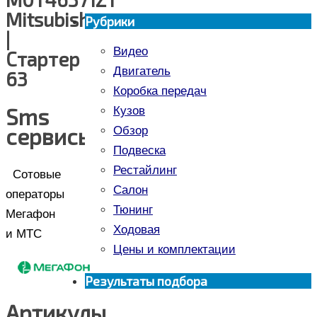
Mitsubishi
Рубрики
|
Видео
Стартер
Двигатель
63
Коробка передач
Sms
Кузов
сервисы
Обзор
Подвеска
Рестайлинг
Сотовые
Салон
операторы
Тюнинг
Мегафон
Ходовая
и МТС
Цены и комплектации
Результаты подбора
Артикулы