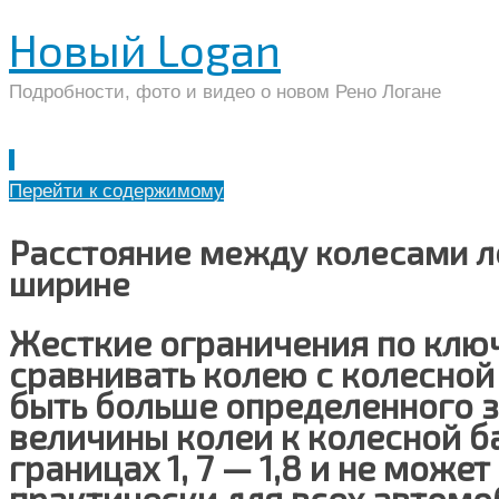
Новый Logan
Подробности, фото и видео о новом Рено Логане
Перейти к содержимому
Расстояние между колесами л
ширине
Жесткие ограничения по кл
сравнивать колею с колесной 
быть больше определенного з
величины колеи к колесной ба
границах 1, 7 — 1,8 и не може
практически для всех автом