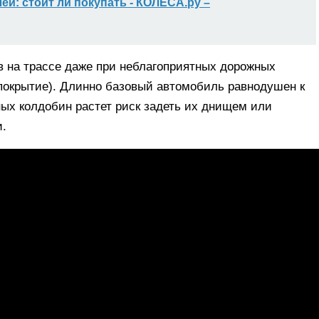
блей: стоит ли покупать - КОЛЕСА.ру –
 на трассе даже при неблагоприятных дорожных
 покрытие). Длинно базовый автомобиль равнодушен к
ных колдобин растет риск задеть их днищем или
и.