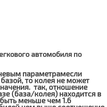
егкового автомобиля по
ючевым параметрамесли
базой, то колея не может
начения. так, отношение
зе (база/колея) находится в
т быть меньше чем 1.6
обилей.чем выше соотношение