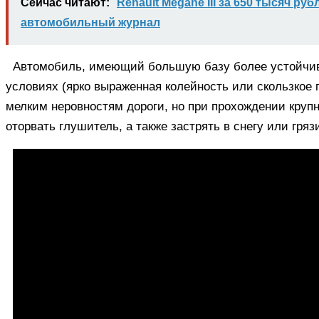
Сейчас читают:
Renault Megane III за 650 тысяч ру
автомобильный журнал
Автомобиль, имеющий большую базу более устойчив
условиях (ярко выраженная колейность или скользкое
мелким неровностям дороги, но при прохождении круп
оторвать глушитель, а также застрять в снегу или гряз