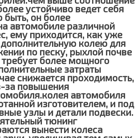
более устойчиво ведет себя
о быть, он более
на автомобиле различной
с, ему приходится, как уже
 дополнительную колею для
жении по песку, рыхлой почве
дь требует более мощного
ополнительные затраты
учае снижается проходимость,
з-за повышения
томобиля.колея автомобиля
отанной изготовителем, и под
вные узлы и детали подвески.
оятельный тюнинг
раются вынести колеса
 арки, увеличивая тем самых