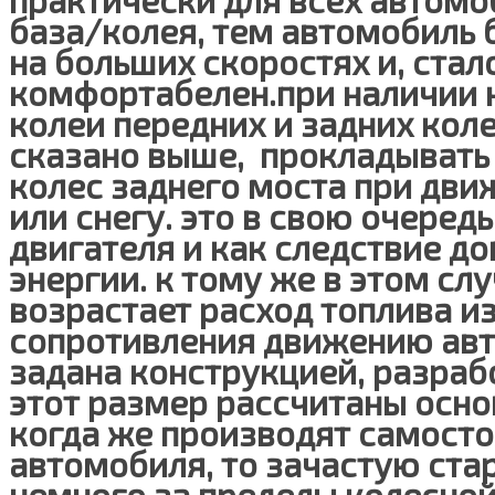
база/колея, тем автомобиль 
на больших скоростях и, стал
комфортабелен.при наличии 
колеи передних и задних коле
сказано выше, прокладывать
колес заднего моста при дви
или снегу. это в свою очере
двигателя и как следствие д
энергии. к тому же в этом сл
возрастает расход топлива и
сопротивления движению ав
задана конструкцией, разраб
этот размер рассчитаны осно
когда же производят самост
автомобиля, то зачастую ста
немного за пределы колесной