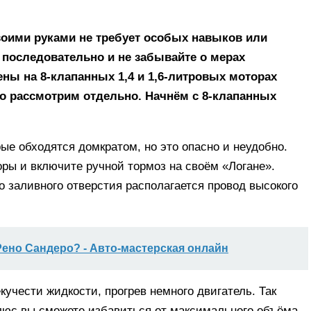
воими руками не требует особых навыков или
, последовательно и не забывайте о мерах
ены на 8-клапанных 1,4 и 1,6-литровых моторах
го рассмотрим отдельно. Начнём с 8-клапанных
ые обходятся домкратом, но это опасно и неудобно.
ры и включите ручной тормоз на своём «Логане».
 заливного отверстия располагается провод высокого
 Рено Сандеро? - Авто-мастерская онлайн
кучести жидкости, прогрев немного двигатель. Так
люс вы сможете избавиться от максимального объёма