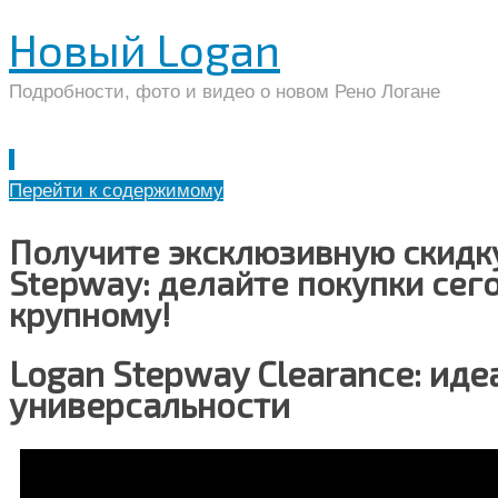
Новый Logan
Подробности, фото и видео о новом Рено Логане
Перейти к содержимому
Получите эксклюзивную скидк
Stepway: делайте покупки сего
крупному!
Logan Stepway Clearance: иде
универсальности