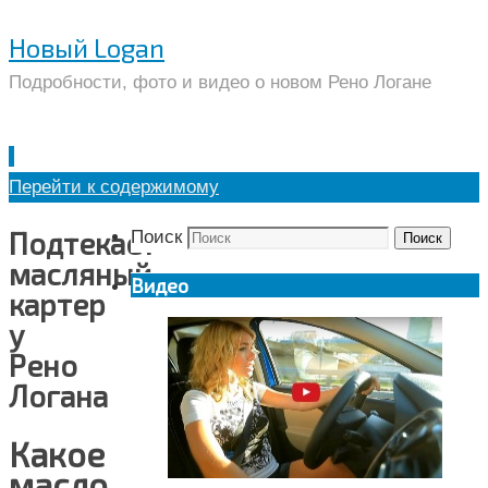
Новый Logan
Подробности, фото и видео о новом Рено Логане
Перейти к содержимому
Подтекает
Поиск
Поиск
масляный
Видео
картер
у
Рено
Логана
Какое
масло