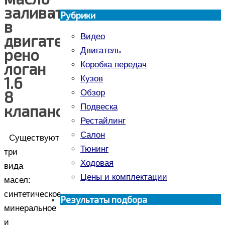
заливать
Рубрики
в
двигатель
Видео
рено
Двигатель
логан
Коробка передач
1.6
Кузов
8
Обзор
клапанов?
Подвеска
Рестайлинг
Салон
Существуют
Тюнинг
три
Ходовая
вида
Цены и комплектации
масел:
синтетическое,
Результаты подбора
минеральное
и