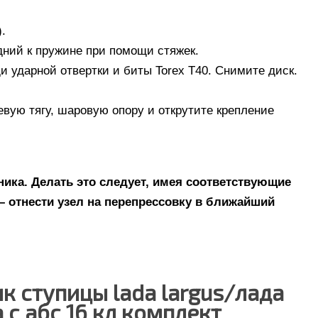
.
дний к пружине при помощи стяжек.
 ударной отвертки и биты Torex T40. Снимите диск.
вую тягу, шаровую опору и открутите крепление
ика. Делать это следует, имея соответствующие
– отнести узел на перепрессовку в ближайший
к ступицы lada largus/лада
 с абс 16 кл комплект