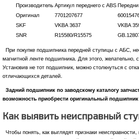
Производитель
Артикул переднего c ABS
Передни
Оригинал
7701207677
6001547
SKF
VKBA 3637
VKBA 35
SNR
R15580/R15575
GB.1280
При покупке подшипника передней ступицы с АБС, н
магнитной ленте подшипника. Для этого, желательно, 
Установив не тот подшипник, можно столкнуться с от
отличающихся деталей.
Задний подшипник по заводскому каталогу запчаст
возможность приобрести оригинальный подшипник 
Как выявить неисправный ст
Чтобы понять, как выглядят признаки неисправности, 