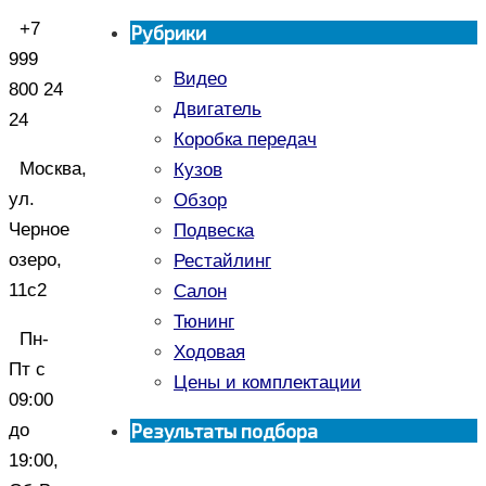
+7
Рубрики
999
Видео
800 24
Двигатель
24
Коробка передач
Москва,
Кузов
ул.
Обзор
Черное
Подвеска
озеро,
Рестайлинг
11с2
Салон
Тюнинг
Пн-
Ходовая
Пт с
Цены и комплектации
09:00
Результаты подбора
до
19:00,