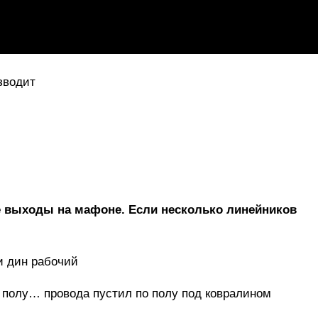
зводит
е выходы на мафоне. Если несколько линейников
ли дин рабочий
а полу… провода пустил по полу под ковралином