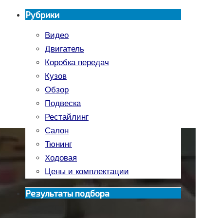
Рубрики
Видео
Двигатель
Коробка передач
Кузов
Обзор
Подвеска
Рестайлинг
Салон
Тюнинг
Ходовая
Цены и комплектации
Результаты подбора