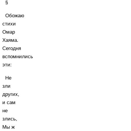
§
Обожаю
стихи
Омар
Хаяма.
Сегодня
вспомнились
эти:
Не
зли
других,
и сам
не
злись,
Мы ж