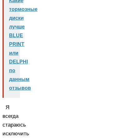
Какие
тормозные
диски
лучше
BLUE
PRINT
или
DELPHI
по
данным
отзывов
Я
всегда
стараюсь
исключить