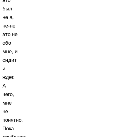
это
был
не я,
не-не
это не
обо
мне, и
сидит
и
ждет.
А
чего,
мне
не
понятно.
Пока