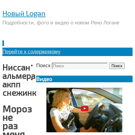
Новый Logan
Подробности, фото и видео о новом Рено Логане
Перейти к содержимому
Ниссан
Поиск
Поиск
альмера
Видео
акпп
снежинка
Мороз
не
раз
меня