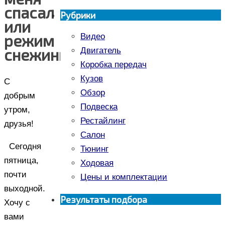
спасал
Рубрики
или
режим
Видео
снежинки))))
Двигатель
Коробка передач
Кузов
С
Обзор
добрым
Подвеска
утром,
Рестайлинг
друзья!
Салон
Сегодня
Тюнинг
пятница,
Ходовая
почти
Цены и комплектации
выходной.
Результаты подбора
Хочу с
вами