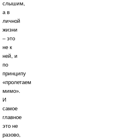
слышим,
а в
личной
жизни
– это
не к
ней, и
по
принципу
«пролетаем
мимо».
И
самое
главное
это не
разово,