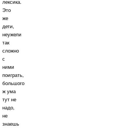
лексика.
Это
же
дети,
неужели
так
сложно
с
ними
поиграть,
большого
ж ума
тут не
надо,
не
знаешь