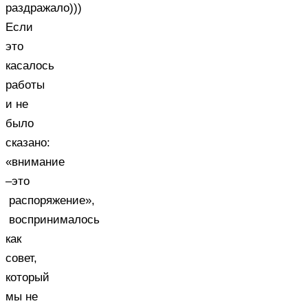
раздражало)))
Если
это
касалось
работы
и не
было
сказано:
«внимание
–это
распоряжение»,
воспринималось
как
совет,
который
мы не