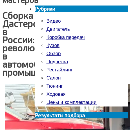
Рубрики
Сборка
Дастеров
Видео
в
Двигатель
России:
Коробка передач
революция
Кузов
в
Обзор
автомобильной
Подвеска
промышленности
Рестайлинг
Салон
Тюнинг
Ходовая
Цены и комплектации
Результаты подбора