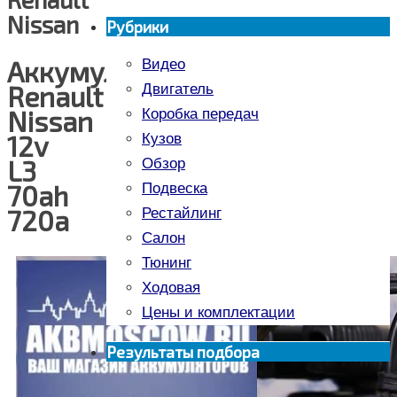
Nissan
Рубрики
Аккумулятор
Видео
Renault
Двигатель
Nissan
Коробка передач
12v
Кузов
L3
Обзор
70ah
Подвеска
720a
Рестайлинг
Салон
Тюнинг
Ходовая
Цены и комплектации
Результаты подбора