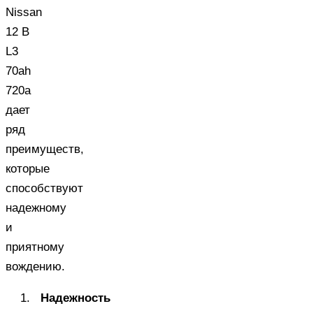
Nissan
12 В
L3
70ah
720a
дает
ряд
преимуществ,
которые
способствуют
надежному
и
приятному
вождению.
Надежность