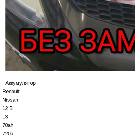
Аккумулятор
Renault
Nissan
12 В
L3
70ah
720a