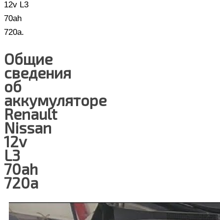
12v L3
70ah
720a.
Общие
сведения
об
аккумуляторе
Renault
Nissan
12v
L3
70ah
720a