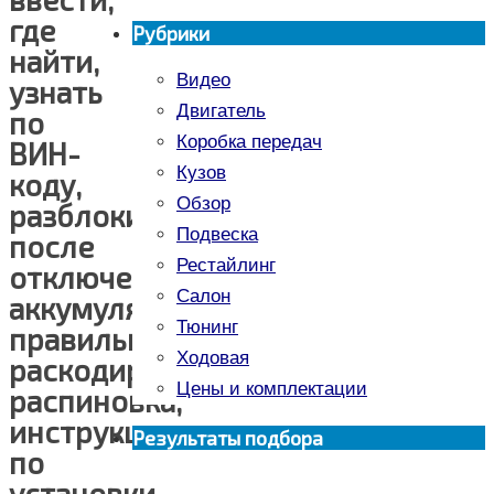
где
Рубрики
найти,
Видео
узнать
Двигатель
по
Коробка передач
ВИН-
Кузов
коду,
Обзор
разблокировка
Подвеска
после
Рестайлинг
отключения
Салон
аккумулятора,
Тюнинг
правильно
Ходовая
раскодировать,
Цены и комплектации
распиновка,
инструкция
Результаты подбора
по
установки