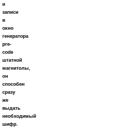
и
записи
в
окно
генератора
pre-
code
штатной
магнитолы,
он
способен
сразу
же
выдать
необходимый
шифр.