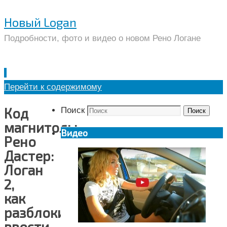
Новый Logan
Подробности, фото и видео о новом Рено Логане
Перейти к содержимому
Код
Поиск
Поиск
магнитолы
Видео
Рено
Дастер:
Логан
2,
как
разблокировать,
ввести,