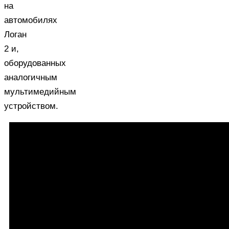
на
автомобилях
Логан
2 и,
оборудованных
аналогичным
мультимедийным
устройством.