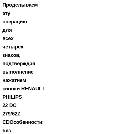
Проделываем
эту
операцию
для
всех
четырех
знаков,
подтверждая
выполнение
нажатием
кнопки.RENAULT
PHILIPS
22 DC
279/62Z
CDОсобенности:
без