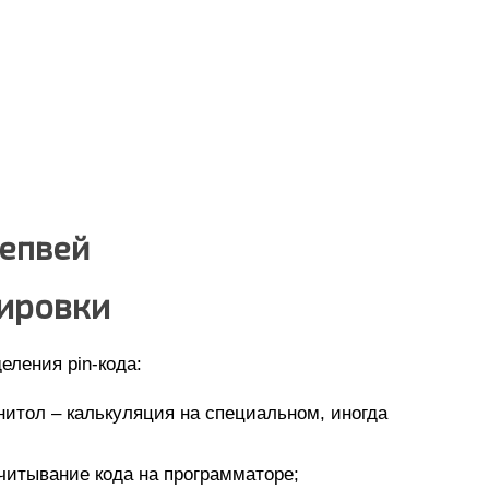
тепвей
ировки
ления pin-кода:
итол – калькуляция на специальном, иногда
читывание кода на программаторе;