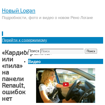
Новый Logan
Подробности, фото и видео о новом Рено Логане
Перейти к содержимому
«Кардиограмма»
Поиск
Поиск
или
Видео
«пила»
на
панели
Renault,
ошибок
нет
—