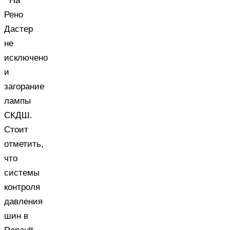
На
Рено
Дастер
не
исключено
и
загорание
лампы
СКДШ.
Стоит
отметить,
что
системы
контроля
давления
шин в