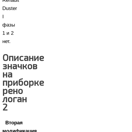
Renault
Duster
I
фазы
1 и 2
нет.
Описание
значков
на
приборке
рено
логан
2
Вторая
модификация