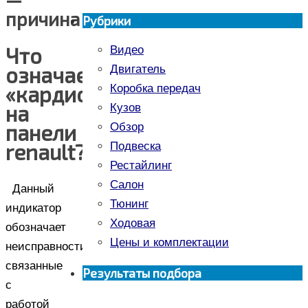
причина
Рубрики
Что
Видео
означает
Двигатель
«кардиограмма»
Коробка передач
на
Кузов
панели
Обзор
renault?
Подвеска
Рестайлинг
Салон
Данный
Тюнинг
индикатор
Ходовая
обозначает
Цены и комплектации
неисправности
связанные
Результаты подбора
с
работой