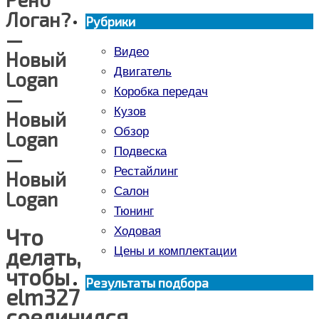
Логан?
Рубрики
—
Видео
Новый
Двигатель
Logan
Коробка передач
—
Кузов
Новый
Обзор
Logan
Подвеска
—
Рестайлинг
Новый
Салон
Logan
Тюнинг
Что
Ходовая
делать,
Цены и комплектации
чтобы
Результаты подбора
elm327
соединился