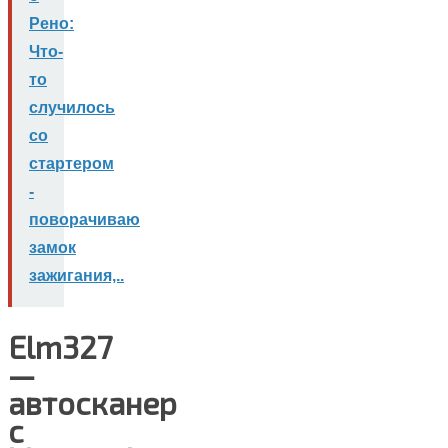
Рено:
Что-
то
случилось
со
стартером
-
поворачиваю
замок
зажигания,..
Elm327
—
автосканер
с