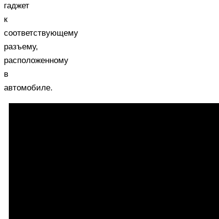
гаджет
к
соответствующему
разъему,
расположенному
в
автомобиле.