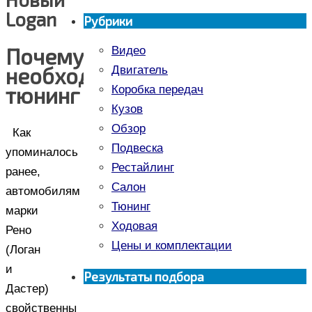
Logan
Рубрики
Почему
Видео
необходим
Двигатель
тюнинг
Коробка передач
Кузов
Обзор
Как
Подвеска
упоминалось
Рестайлинг
ранее,
Салон
автомобилям
Тюнинг
марки
Ходовая
Рено
Цены и комплектации
(Логан
и
Результаты подбора
Дастер)
свойственны