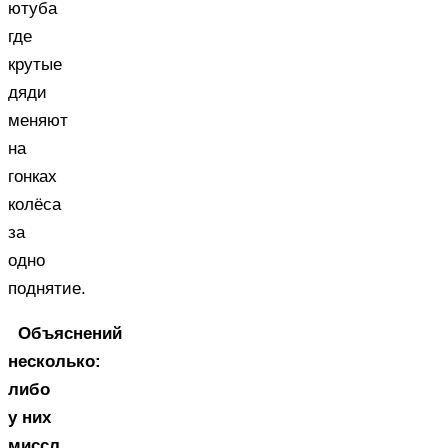
ютуба
где
крутые
дяди
меняют
на
гонках
колёса
за
одно
поднятие.
Объяснений
несколько:
либо
у них
миссл