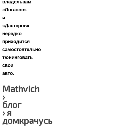
владельцам
«Логанов»
и
«Дастеров»
нередко
приходится
самостоятельно
тюнинговать
свои
авто.
Mathvich
›
блог
› я
домкрачусь