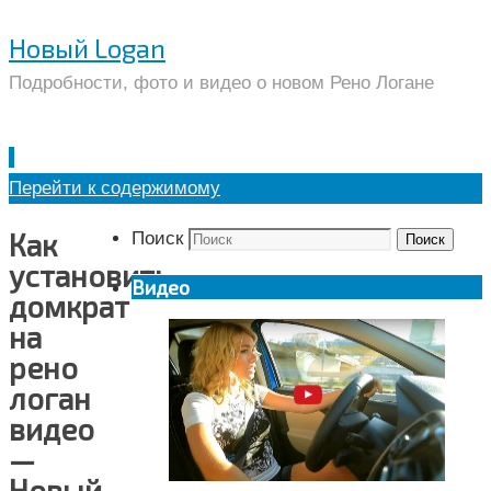
Новый Logan
Подробности, фото и видео о новом Рено Логане
Перейти к содержимому
Как
Поиск
Поиск
установить
Видео
домкрат
на
рено
логан
видео
—
Новый