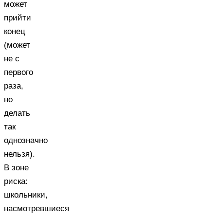
может
прийти
конец
(может
не с
первого
раза,
но
делать
так
однозначно
нельзя).
В зоне
риска:
школьники,
насмотревшиеся