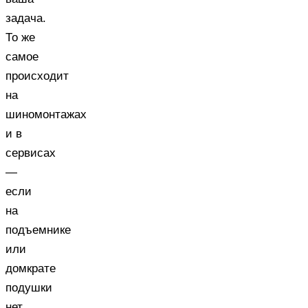
задача.
То же
самое
происходит
на
шиномонтажах
и в
сервисах
—
если
на
подъемнике
или
домкрате
подушки
нет,