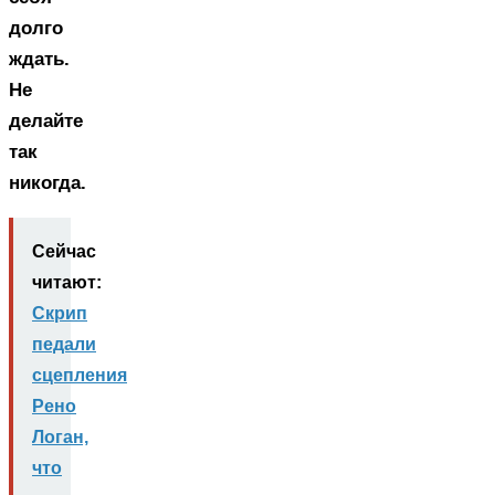
долго
ждать.
Не
делайте
так
никогда.
Сейчас
читают:
Скрип
педали
сцепления
Рено
Логан,
что