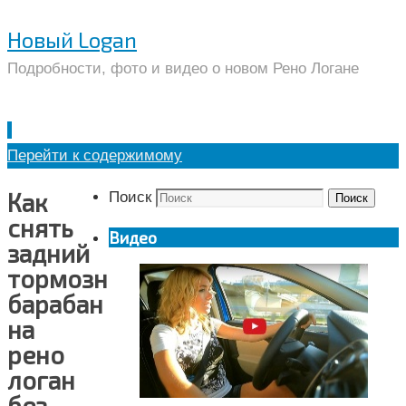
Новый Logan
Подробности, фото и видео о новом Рено Логане
Перейти к содержимому
Как
Поиск
Поиск
снять
Видео
задний
тормозной
барабан
на
рено
логан
без