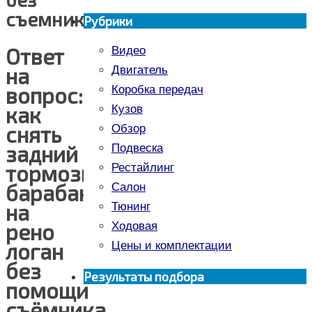
съемника?
Рубрики
Ответ
Видео
на
Двигатель
вопрос:
Коробка передач
как
Кузов
снять
Обзор
задний
Подвеска
тормозной
Рестайлинг
барабан
Салон
на
Тюнинг
рено
Ходовая
логан
Цены и комплектации
без
Результаты подбора
помощи
съёмника