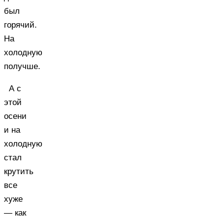
был
горячий.
На
холодную
получше.
А с
этой
осени
и на
холодную
стал
крутить
все
хуже
— как