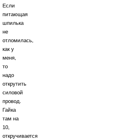
Если
питающая
шпилька
не
отломилась,
как у
меня,
то
надо
открутить
силовой
провод.
Гайка
там на
10,
откручивается