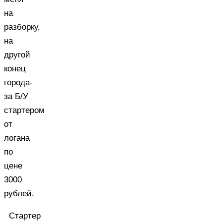
на
разборку,
на
другой
конец
города-
за Б/У
стартером
от
логана
по
цене
3000
рублей.
Стартер