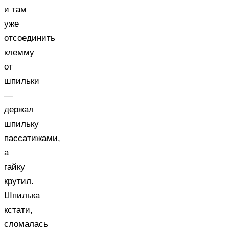
и там
уже
отсоединить
клемму
от
шпильки
—
держал
шпильку
пассатижами,
а
гайку
крутил.
Шпилька
кстати,
сломалась