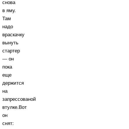
снова
в яму.
Там
надо
враскачку
вынуть
стартер
— он
пока
еще
держится
на
запрессованой
втулке.Вот
он
снят: