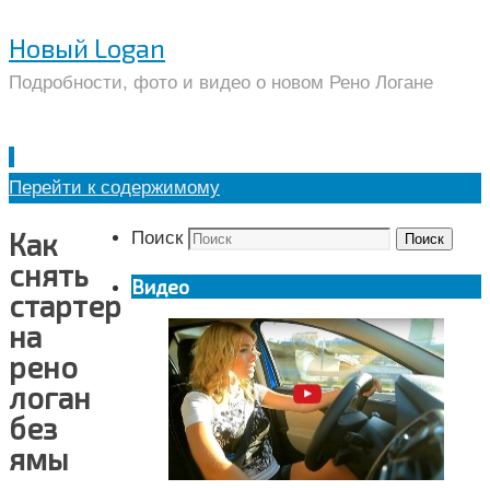
Новый Logan
Подробности, фото и видео о новом Рено Логане
Перейти к содержимому
Как
Поиск
Поиск
снять
Видео
стартер
на
рено
логан
без
ямы