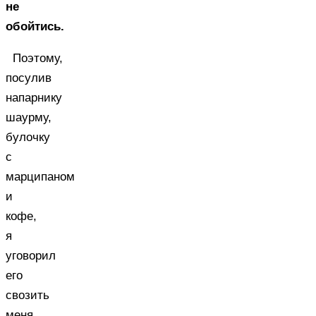
не
обойтись.
Поэтому,
посулив
напарнику
шаурму,
булочку
с
марципаном
и
кофе,
я
уговорил
его
свозить
меня