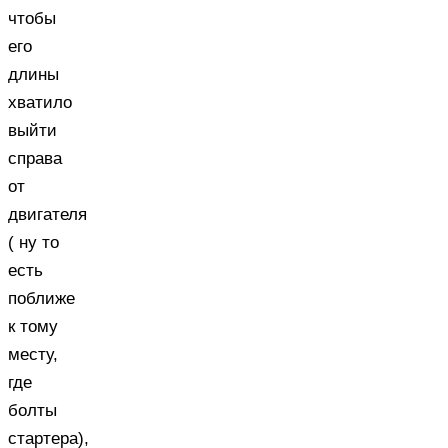
чтобы
его
длины
хватило
выйти
справа
от
двигателя
( ну то
есть
поближе
к тому
месту,
где
болты
стартера),