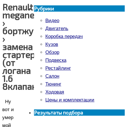
Renault
Рубрики
megane
›
Видео
бортжурнал
Двигатель
›
Коробка передач
замена
Кузов
стартера
Обзор
(от
Подвеска
логана
Рестайлинг
1.6
Салон
8клапанного)
Тюнинг
Ходовая
Цены и комплектации
Ну
вот и
Результаты подбора
умер
мой