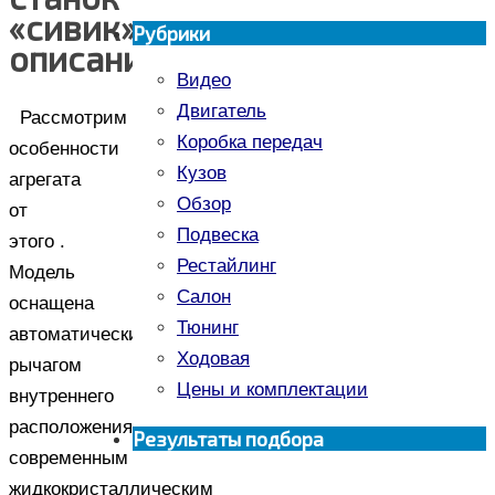
«сивик»:
Рубрики
описание
Видео
Двигатель
Рассмотрим
Коробка передач
особенности
Кузов
агрегата
Обзор
от
Подвеска
этого .
Рестайлинг
Модель
Салон
оснащена
Тюнинг
автоматическим
Ходовая
рычагом
Цены и комплектации
внутреннего
расположения,
Результаты подбора
современным
жидкокристаллическим