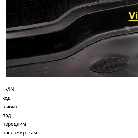
VIN-
код
выбит
под
передним
пассажирским