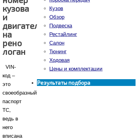
кузова
Кузов
и
Обзор
двигателя
Подвеска
на
Рестайлинг
рено
Салон
логан
Тюнинг
Ходовая
VIN-
Цены и комплектации
код –
Результаты подбора
это
своеобразный
паспорт
ТС,
ведь в
него
вписана