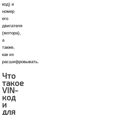
код) и
номер
его
двигателя
(мотора),
а
также,
как их
расшифровывать.
Что
такое
VIN-
код
и
для