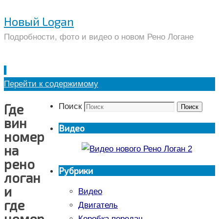
Новый Logan
Подробности, фото и видео о новом Рено Логане
Перейти к содержимому
Где
Поиск
Поиск
вин
Видео
номер
на
рено
Рубрики
логан
и
Видео
где
Двигатель
номер
Коробка передач