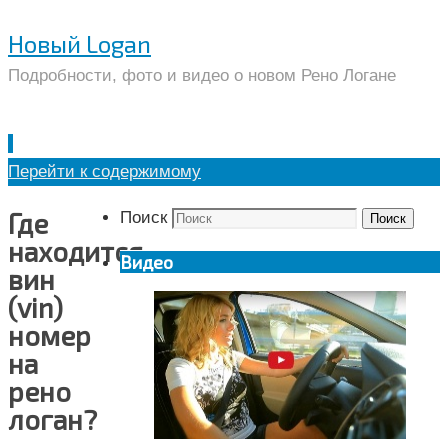
Новый Logan
Подробности, фото и видео о новом Рено Логане
Перейти к содержимому
Где
Поиск
Поиск
находится
Видео
вин
(vin)
номер
на
рено
логан?
—