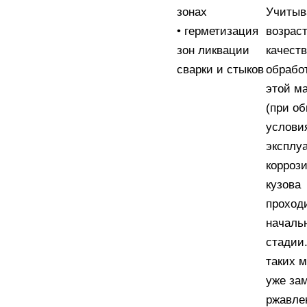
зонах
Учитыв
• герметизация
возраст
зон ликвации
качест
сварки и стыков
обрабо
этой м
(при о
услови
эксплуа
корроз
кузова
проход
началь
стадии
таких 
уже за
ржавле