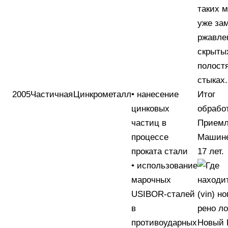
таких 
уже за
ржавле
скрыты
полост
стыках.
2005
Частичная
Цинкрометалл
• нанесение
Итог
цинковых
обрабо
частиц в
Прием
процессе
Машине
проката стали
17 лет.
• использование
марочных
USIBOR-сталей
в
противоударных