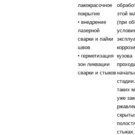
лакокрасочное
обрабо
покрытие
этой м
• внедрение
(при о
лазерной
услови
сварки и пайки
эксплуа
швов
корроз
• герметизация
кузова
зон ликвации
проход
сварки и стыков
началь
стадии
таких 
уже за
ржавле
скрыты
полост
стыках.