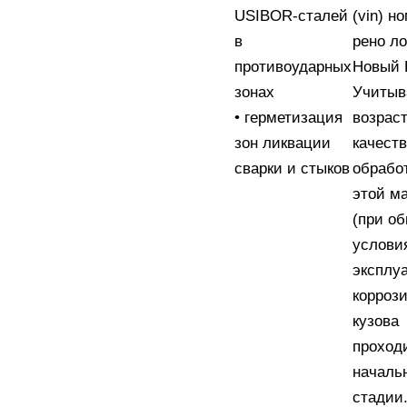
USIBOR-сталей
в
противоударных
зонах
Учитыв
• герметизация
возраст
зон ликвации
качест
сварки и стыков
обрабо
этой м
(при о
услови
эксплуа
корроз
кузова
проход
началь
стадии