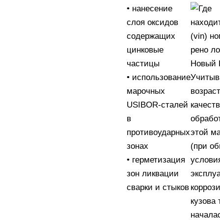
• нанесение
слоя оксидов
содержащих
цинковые
частицы
• использование
Учитыв
марочных
возраст
USIBOR-сталей
качест
в
обрабо
противоударных
этой м
зонах
(при о
• герметизация
услови
зон ликвации
эксплуа
сварки и стыков
корроз
кузова 
начала