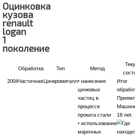
Оцинковка
кузова
renault
logan
1
поколение
Тек
Обработка
Тип
Метод
сост
2004
Частичная
Цинкрометалл
• нанесение
Итог
цинковых
обрабо
частиц в
Прием
процессе
Машине
проката стали
18 лет.
• использование
марочных