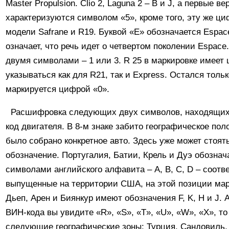
Master Propulsion. Clio 2, Laguna 2 – B и J, а первые в
характеризуются символом «5», кроме того, эту же ц
модели Safrane и R19. Буквой «Е» обозначается Espac
означает, что речь идет о четвертом поколении Espace
двумя символами – 1 или 3. R 25 в маркировке имеет 
указываться как для R21, так и Express. Остался тольк
маркируется цифрой «0».
Расшифровка следующих двух символов, находящихся
код двигателя. В 8-м знаке забито географическое пол
было собрано конкретное авто. Здесь уже может стоят
обозначение. Португалия, Батии, Крель и Дуэ обозна
символами английского алфавита – A, B, C, D – соотв
выпущенные на территории США, на этой позиции мар
Дьеп, Арен и Биянкур имеют обозначения F, K, H и J. 
ВИН-кода вы увидите «R», «S», «T», «U», «W», «X», т
следующие географические зоны: Турция, Сандовиль,