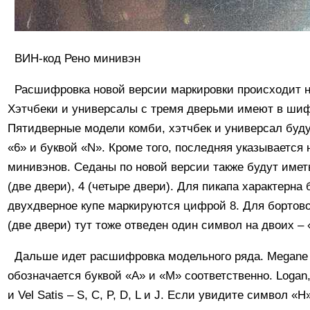
ВИН-код Рено минивэн
Расшифровка новой версии маркировки происходит н
Хэтчбеки и универсалы с тремя дверьми имеют в шиф
Пятидверные модели комби, хэтчбек и универсал буд
«6» и буквой «N». Кроме того, последняя указывается 
минивэнов. Седаны по новой версии также будут имет
(две двери), 4 (четыре двери). Для пикапа характерна 
двухдверное купе маркируются цифрой 8. Для бортово
(две двери) тут тоже отведен один символ на двоих – 
Дальше идет расшифровка модельного ряда. Megane 
обозначается буквой «А» и «М» соответственно. Logan, 
и Vel Satis – S, C, P, D, L и J. Если увидите символ «Н»