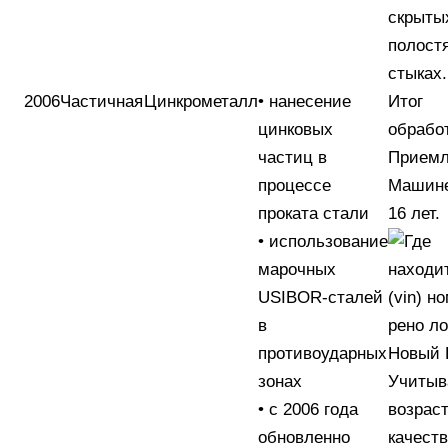
скрыты
полост
стыках.
2006
Частичная
Цинкрометалл
• нанесение
Итог
цинковых
обрабо
частиц в
Прием
процессе
Машине
проката стали
16 лет.
• использование
марочных
USIBOR-сталей
в
противоударных
зонах
Учитыв
• c 2006 года
возраст
обновленно
качест