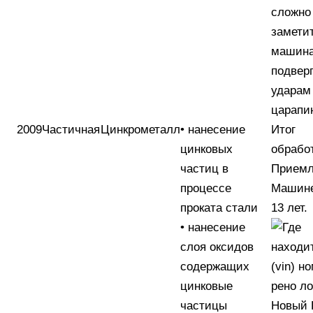
сложно
заметит
машина
подвер
ударам
царапи
2009
Частичная
Цинкрометалл
• нанесение
Итог
цинковых
обрабо
частиц в
Прием
процессе
Машине
проката стали
13 лет.
• нанесение
слоя оксидов
содержащих
цинковые
частицы