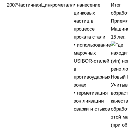
2007
Частичная
Цинкрометалл
• нанесение
Итог
цинковых
обрабо
частиц в
Прием
процессе
Машине
проката стали
15 лет.
• использование
марочных
USIBOR-сталей
в
противоударных
зонах
Учитыв
• герметизация
возраст
зон ликвации
качест
сварки и стыков
обрабо
этой м
(при о