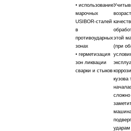
• использование
Учитыв
марочных
возраст
USIBOR-сталей
качест
в
обрабо
противоударных
этой м
зонах
(при о
• герметизация
услови
зон ликвации
эксплуа
сварки и стыков
корроз
кузова 
начала
сложно
заметит
машина
подвер
ударам