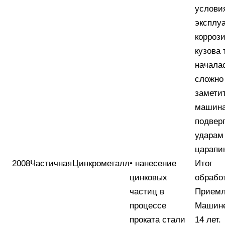
услови
эксплуа
корроз
кузова 
начала
сложно
заметит
машина
подвер
ударам
царапи
2008
Частичная
Цинкрометалл
• нанесение
Итог
цинковых
обрабо
частиц в
Прием
процессе
Машине
проката стали
14 лет.