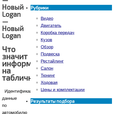
Новый
Рубрики
Logan
Видео
—
Двигатель
Новый
Коробка передач
Logan
Кузов
Что
Обзор
значит
Подвеска
информация
Рестайлинг
на
Салон
табличках?
Тюнинг
Ходовая
Цены и комплектации
Идентификационные
данные
Результаты подбора
по
автомобилю