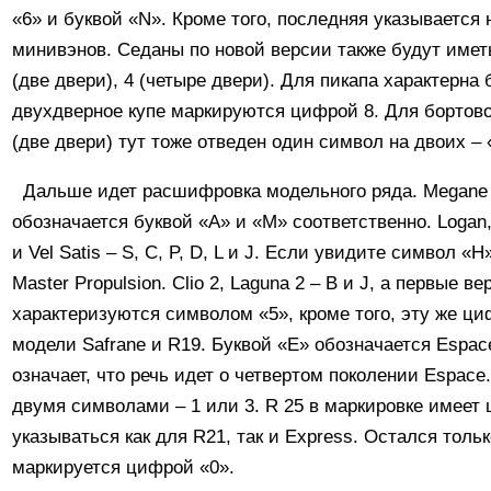
«6» и буквой «N». Кроме того, последняя указывается 
минивэнов. Седаны по новой версии также будут имет
(две двери), 4 (четыре двери). Для пикапа характерна 
двухдверное купе маркируются цифрой 8. Для бортово
(две двери) тут тоже отведен один символ на двоих – 
Дальше идет расшифровка модельного ряда. Megane 
обозначается буквой «А» и «М» соответственно. Logan, 
и Vel Satis – S, C, P, D, L и J. Если увидите символ «Н»
Master Propulsion. Clio 2, Laguna 2 – B и J, а первые в
характеризуются символом «5», кроме того, эту же ц
модели Safrane и R19. Буквой «Е» обозначается Espac
означает, что речь идет о четвертом поколении Espace
двумя символами – 1 или 3. R 25 в маркировке имеет 
указываться как для R21, так и Express. Остался тольк
маркируется цифрой «0».