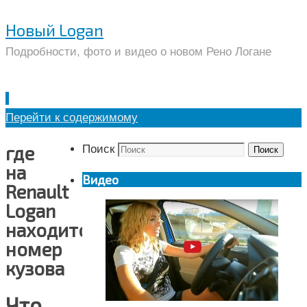
Новый Logan
Подробности, фото и видео о новом Рено Логане
Перейти к содержимому
где
Поиск
Поиск
на
Видео
Renault
Logan
находится
номер
кузова
Что