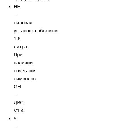
HH
–
силовая
установка объемом
1,6
литра
.
При
наличии
сочетания
символов
GH
–
ДВС
V1.4;
5
–