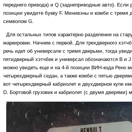
переднего привода) и Q (заднеприводные авто). Если р
позиции увидите букву F. Минивэны и комби с тремя
символом G.
Для остальных типов характерно разделение на ста
маркировки. Начнем с первой. Для трехдверного хэтч
речь идет об универсале с тремя дверьми, тогда увиди
пятидверный хэтчбек и универсал обозначаются В и J
можно увидеть еще и на 4-й позиции ВИН-кода Рено ми
четырехдверный седан, а также комби с пятью дверями
вот четырехдверный кабриолет и двухдверное купе им
D. Бортовой грузовик и кабриолет (с двумя дверями) 