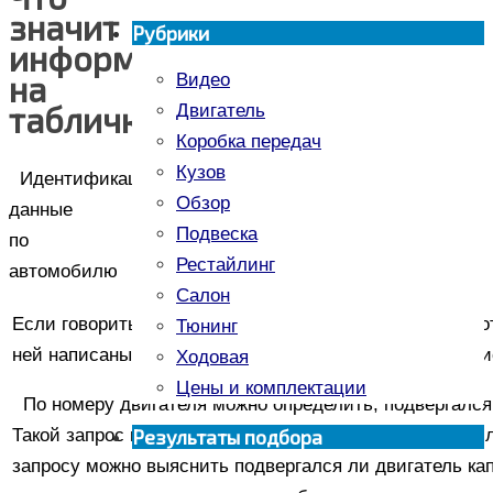
значит
Рубрики
информация
на
Видео
табличках?
Двигатель
Коробка передач
Кузов
Идентификационные
Обзор
данные
Подвеска
по
Рестайлинг
автомобилю
Салон
Если говорить о первой информационной табличке (кот
Тюнинг
ней написаны данные, которые помогут в вопросах пои
Ходовая
Цены и комплектации
По номеру двигателя можно определить, подвергался
Результаты подбора
Такой запрос можно отправить при помощи любого дил
запросу можно выяснить подвергался ли двигатель ка