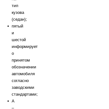
тип
кузова
(седан);
пятый
и
шестой
информирует
о
принятом
обозначении
автомобиля
согласно
заводскими
стандартами;
A
–