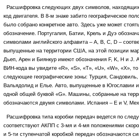
Расшифровка следующих двух символов, находящихся
код двигателя. В 8-м знаке забито географическое пол
было собрано конкретное авто. Здесь уже может стоят
обозначение. Португалия, Батии, Крель и Дуэ обозна
символами английского алфавита – A, B, C, D – соотв
выпущенные на территории США, на этой позиции мар
Дьеп, Арен и Биянкур имеют обозначения F, K, H и J. 
ВИН-кода вы увидите «R», «S», «T», «U», «W», «X», т
следующие географические зоны: Турция, Сандовиль,
Вальядолид и Елье. Авто, выпущенные в Югославии и
одной общей буквой «G». Машины, собранные на терр
обозначаются двумя символами. Испания – E и V, Мехи
Расшифровка типа коробки передач ведется по след
соответствуют АКПП с 3-мя и 4-мя положениями скор
и 5-ти ступенчатой коробкой передач обозначаются сим