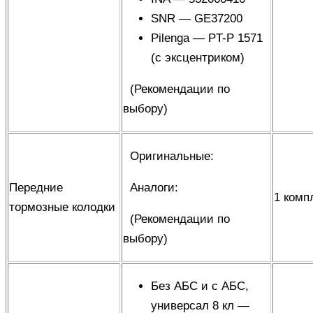
SNR — GE37200
Pilenga — PT-P 1571
(с эксцентриком)
(
Рекомендации по
выбору
)
Оригинальные:
Передние
Аналоги:
1 комп
тормозные колодки
(
Рекомендации по
выбору
)
Без АБС и с АБС,
универсал 8 кл —