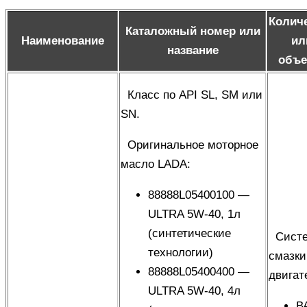
Колич
Каталожный номер или
Наименование
ил
название
объ
Класс по API SL, SM или
SN.
Оригинальное моторное
масло LADA
:
88888L05400100 —
ULTRA 5W-40, 1л
(синтетические
Сист
технологии)
смазки
88888L05400400 —
двигат
ULTRA 5W-40, 4л
В