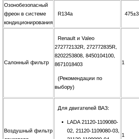
Озонобезопасный
фреон в системе
R134а
475±3
кондиционирования
Renault и Valeo
272772132R,
272772835R
,
8202253808, 8450104100,
Салонный фильтр
1
8671018403
(
Рекомендации по
выбору
)
Для двигателей ВАЗ:
LADA 21120-1109080-
Воздушный фильтр
02, 21120-1109080-03,
1