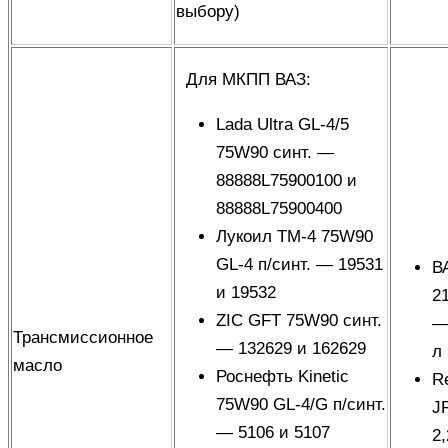
выбору
)
Для МКПП ВАЗ:
Lada Ultra GL-4/5
75W90 синт. —
88888L75900100 и
88888L75900400
Лукоил ТМ-4 75W90
GL-4 п/синт. — 19531
В
и 19532
2
ZIC GFT 75W90 синт.
—
Трансмиссионное
— 132629 и 162629
л
масло
Роснефть Kinetic
R
75W90 GL-4/G п/синт.
J
— 5106 и 5107
2,