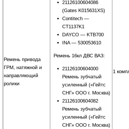
21126100604086
(Gates K015631XS)
Contitech —
CT1137K1
DAYCO — KTB700
INA — 530053610
Ремень 16кл ДВС ВАЗ:
Ремень привода
ГРМ, натяжной и
21126100604000
1 комп
направляющий
Ремень зубчатый
ролики
усиленный («Гейтс
СНГ» ООО г. Москва)
21126100604082
Ремень зубчатый
усиленный («Гейтс
СНГ» ООО г. Москва)