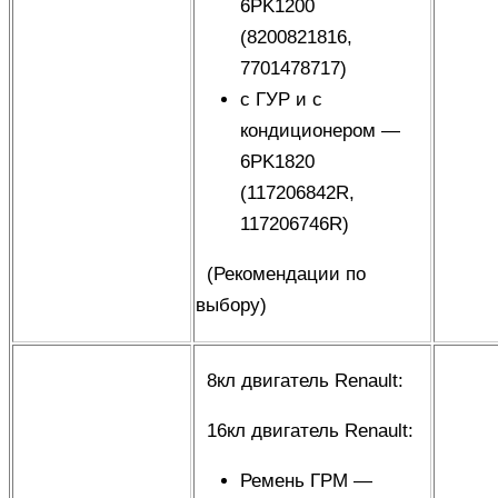
6PK1200
(8200821816,
7701478717)
с ГУР и с
кондиционером —
6PK1820
(117206842R,
117206746R)
(
Рекомендации по
выбору
)
8кл двигатель Renault:
16кл двигатель Renault:
Ремень ГРМ —