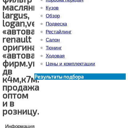
масляный
Кузов
largus,
Обзор
logan,vesta
Подвеска
«автоваз»-
Рестайлинг
renault
Салон
оригинал
Тюнинг
«автоваз»
Ходовая
фирм.упак.
Цены и комплектации
дв
Результаты подбора
к4м,к7м.
продажа
оптом
и в
розницу.
Информация