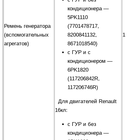
кондиционера —
5PK1110
Ремень генератора
(7701478717,
(вспомогательных
8200841132,
1
агрегатов)
8671018540)
с ГУР и с
кондиционером —
6PK1820
(117206842R,
117206746R)
Для двигателей Renault
16кл
:
с ГУР и без
кондиционера —