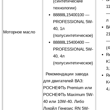
(синтетические
1
технологии)
—
88888L15400100 —
л
PROFESSIONAL 5W-
В
40, 1л
Моторное масло
2
(полусинтетическое)
—
88888L15400400 —
(4
PROFESSIONAL 5W-
R
40, 4л
K
(полусинтетическое)
3,
Рекомендации завода
R
для двигателей ВАЗ
:
K
РОСНЕФТЬ Premium или
4,
РОСНЕФТЬ Maximum 5W-
40 или 10W-40. Либо
Лукойл Генезис RN 5W-