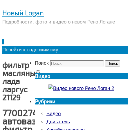
Новый Logan
Подробности, фото и видео о новом Рено Логане
Перейти к содержимому
фильтр
Поиск
Поиск
масляный
Видео
лада
ларгус
21129
Рубрики
7700274177
Видео
автоваз
Двигатель
фильтр
Коробка передач