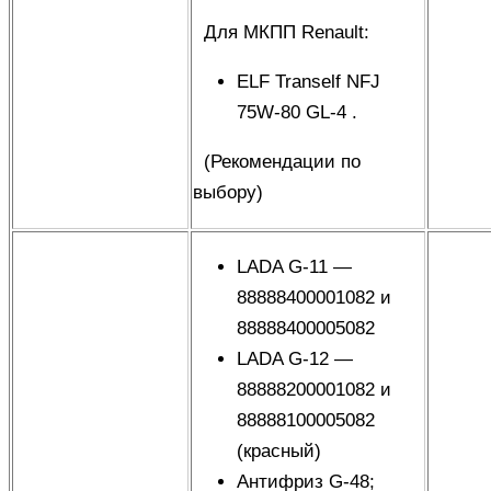
Для МКПП Renault:
ELF Tranself NFJ
75W-80 GL-4 .
(
Рекомендации по
выбору
)
LADA G-11 —
88888400001082
и
88888400005082
LADA G-12 —
88888200001082 и
88888100005082
(красный)
Антифриз G-48;