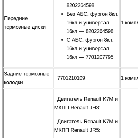
8202264598
Без АБС, фургон 8кл,
Передние
16кл и универсал
1 комп
тормозные диски
16кл — 8202264598
С АБС, фургон 8кл,
16кл и универсал
16кл — 7701207795
Задние тормозные
7701210109
1 комп
колодки
Двигатель Renault K7M и
МКПП Renault JH3
:
Двигатель Renault K7M и
МКПП Renault JR5
: