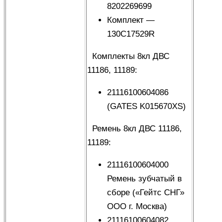
8202269699
Комплект —
130C17529R
Комплекты 8кл ДВС
11186, 11189:
21116100604086
(
GATES K015670XS)
Ремень 8кл ДВС 11186,
11189:
21116100604000
Ремень зубчатый в
сборе («Гейтс СНГ»
ООО г. Москва)
21116100604082