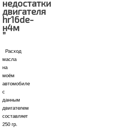
недостатки
двигателя
hr16de-
н4м
”
Расход
масла
на
моём
автомобиле
с
данным
двигателем
составляет
250 гр.