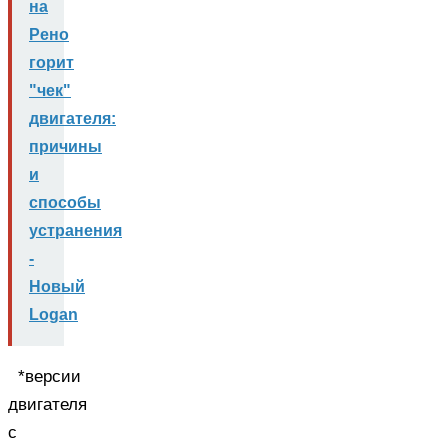
на
Рено
горит
"чек"
двигателя:
причины
и
способы
устранения
-
Новый
Logan
*версии
двигателя
с