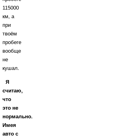
115000
км, а
при
твоём
пробеге
вообще
не
кушал.
Я
считаю,
что
это не
нормально.
Имея
авто с