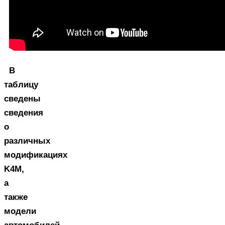
В
таблицу
сведены
сведения
о
различных
модификациях
K4M,
а
также
модели