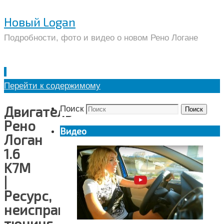
Новый Logan
Подробности, фото и видео о новом Рено Логане
Перейти к содержимому
Двигатель
Поиск
Поиск
Рено
Видео
Логан
1.6
K7M
|
Ресурс,
неисправности,
тюнинг