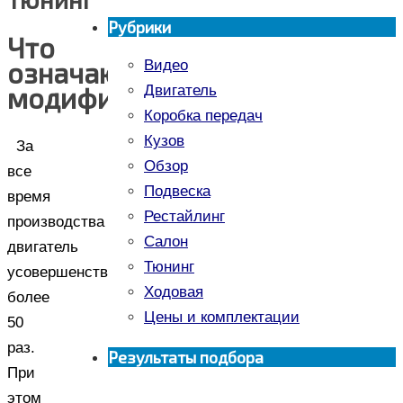
Рубрики
Что
означают
Видео
модификации
Двигатель
Коробка передач
Кузов
За
Обзор
все
Подвеска
время
Рестайлинг
производства
Салон
двигатель
Тюнинг
усовершенствовался
Ходовая
более
Цены и комплектации
50
раз.
Результаты подбора
При
этом