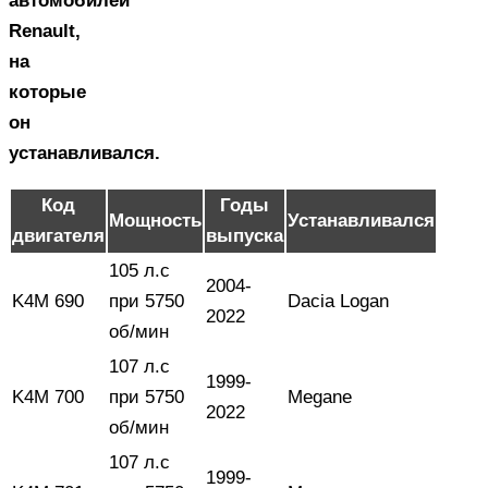
автомобилей
Renault,
на
которые
он
устанавливался.
Код
Годы
Мощность
Устанавливался
двигателя
выпуска
105 л.с
2004-
K4M 690
при 5750
Dacia Logan
2022
об/мин
107 л.с
1999-
K4M 700
при 5750
Megane
2022
об/мин
107 л.с
1999-