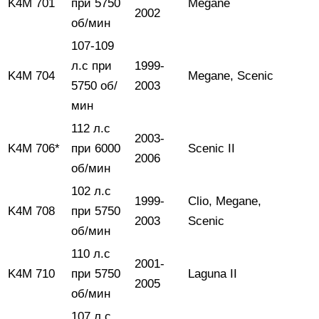
K4M 701
при 5750
Megane
2002
об/мин
107-109
л.с при
1999-
K4M 704
Megane, Scenic
5750 об/
2003
мин
112 л.с
2003-
K4M 706*
при 6000
Scenic II
2006
об/мин
102 л.с
1999-
Clio, Megane,
K4M 708
при 5750
2003
Scenic
об/мин
110 л.с
2001-
K4M 710
при 5750
Laguna II
2005
об/мин
107 л.с